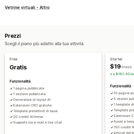
Tipi di pagine
Vetrine virtuali - Altro
Landing page
Homepage
Pagine dei prodotti
Collezioni
Pagine “Disponibile a breve”
Blog
Domande frequenti
Pagine del Centro assistenza
Pagine dei contatti
Prezzi
Pagine “Chi siamo”
Pagine del carrello
Scegli il piano più adatto alla tua attività.
Visualizzazione rapida
Piè di pagina
Moduli
Pagine 404
Pagine Stampa
Pagine Opportunità di lavoro
Free
Starter
Pagine Note legali
Pagina Link in bio
Pagina Recensioni
$19
Gratis
/mese
Pagine Prezzi
Sezioni dei temi
Pagine personalizzate
o a $182.40/a
Gestione pagine
Funzionalità
Funzionalità
Strumento Editor
Elementi
Modelli
1 pagina pubblicata
10 pagine pu
1 sezione pubblicata
Importazione ed esportazione
Salvataggio pagine
5 sezioni pu
Generatore di layout AI
Pagine in bozza
Versioni delle pagine
Modifica in blocco
1 template d
Estensioni CRO gratuite
Template pre
Pubblicazione in blocco
Sincronizzazione dei contenuti
Template predefiniti di base
Estensioni 
20 crediti AI/mese
Sezioni globali
Stili globali
Font personalizzati
Asset e temp
Supporto via e-mail e live chat
Codice personalizzato
Traduzione
Localizzazione
150 crediti 
Articoli del 