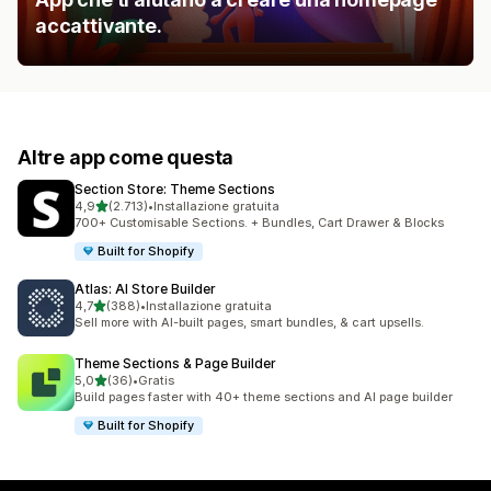
accattivante.
Altre app come questa
Section Store: Theme Sections
stelle su 5
4,9
(2.713)
•
Installazione gratuita
2713 recensioni totali
700+ Customisable Sections. + Bundles, Cart Drawer & Blocks
Built for Shopify
Atlas: AI Store Builder
stelle su 5
4,7
(388)
•
Installazione gratuita
388 recensioni totali
Sell more with AI-built pages, smart bundles, & cart upsells.
Theme Sections & Page Builder
stelle su 5
5,0
(36)
•
Gratis
36 recensioni totali
Build pages faster with 40+ theme sections and AI page builder
Built for Shopify