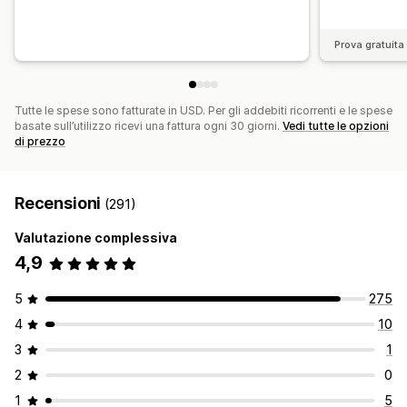
Generazione basata sull’IA
SEO
Adattivo per dispositivi mobili
Insight e suggerimenti
Prova gratuita 
Reportistica
Analisi
Test
Monitoraggio
Registri delle attività
Tutte le spese sono fatturate in USD. Per gli addebiti ricorrenti e le spese
basate sull’utilizzo ricevi una fattura ogni 30 giorni.
Vedi tutte le opzioni
di prezzo
Recensioni
(291)
Valutazione complessiva
4,9
5
275
4
10
3
1
2
0
1
5