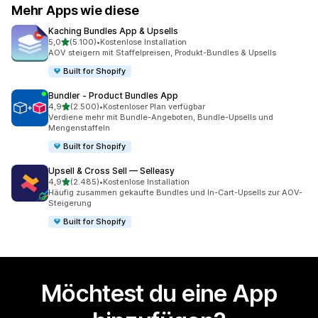
Mehr Apps wie diese
Kaching Bundles App & Upsells
von 5 Sternen
5,0
(5.100)
•
Kostenlose Installation
5100 Rezensionen insgesamt
AOV steigern mit Staffelpreisen, Produkt-Bundles & Upsells
Built for Shopify
Bundler ‑ Product Bundles App
von 5 Sternen
4,9
(2.500)
•
Kostenloser Plan verfügbar
2500 Rezensionen insgesamt
Verdiene mehr mit Bundle-Angeboten, Bundle-Upsells und
Mengenstaffeln
Built for Shopify
Upsell & Cross Sell — Selleasy
von 5 Sternen
4,9
(2.485)
•
Kostenlose Installation
2485 Rezensionen insgesamt
Häufig zusammen gekaufte Bundles und In-Cart-Upsells zur AOV-
Steigerung
Built for Shopify
Möchtest du eine App