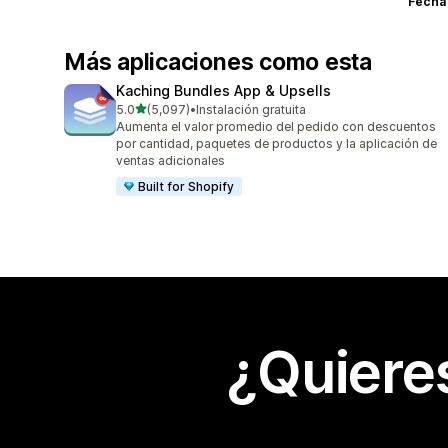
Fecha
Más aplicaciones como esta
Kaching Bundles App & Upsells
de 5 estrellas
5.0
(5,097)
•
Instalación gratuita
5097 reseñas en total
Aumenta el valor promedio del pedido con descuentos
por cantidad, paquetes de productos y la aplicación de
ventas adicionales
Built for Shopify
¿Quiere