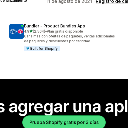
 de lanzamiento
11 de agosto de 2021 ·
Registro de c
Bundler ‑ Product Bundles App
de 5 estrellas
4.9
(2,504)
•
Plan gratis disponible
2504 reseñas en total
Gana más con ofertas de paquetes, ventas adicionales
de paquetes y descuentos por cantidad
Built for Shopify
s agregar una apl
Prueba Shopify gratis por 3 días