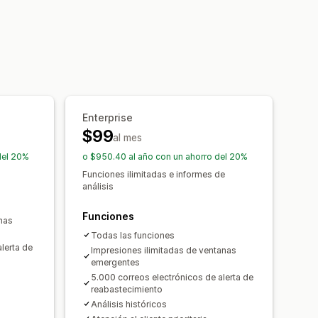
s de ventas cruzadas
zado
Múltiples monedas
ctos relacionados
ctos
cuentos por cantidad
Descuentos
pras conjuntas frecuentes
 globales
Descuentos porcentuales
Enterprise
Descuentos por volumen
$99
al mes
del 20%
o $950.40 al año con un ahorro del 20%
Funciones ilimitadas e informes de
Rendimiento del embudo
análisis
Funciones
nas
Todas las funciones
lerta de
Impresiones ilimitadas de ventanas
emergentes
5.000 correos electrónicos de alerta de
reabastecimiento
Análisis históricos