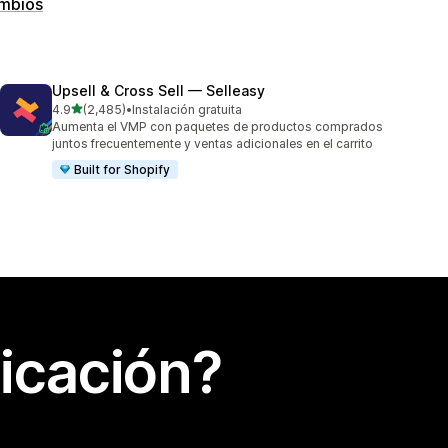
ambios
Upsell & Cross Sell — Selleasy
de 5 estrellas
4.9
(2,485)
•
Instalación gratuita
2485 reseñas en total
Aumenta el VMP con paquetes de productos comprados
juntos frecuentemente y ventas adicionales en el carrito
Built for Shopify
icación?