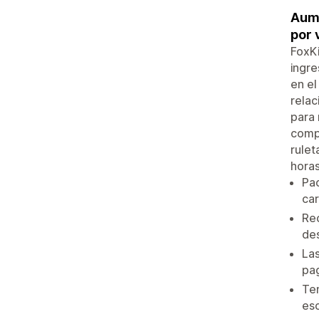
Aume
por 
FoxKi
ingre
en e
relac
para 
compr
rulet
horas
Pac
car
Rec
de
Las
pa
Tem
esc