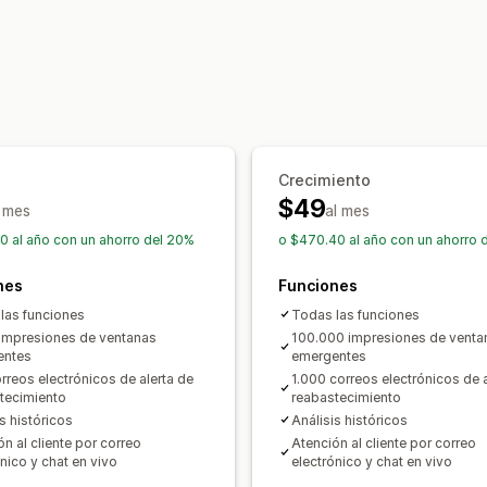
Paquetes de venta adicional
Paquete
Ventanas emergentes
CSS personali
Compras conjuntas frecuentes
Produ
Múltiples idiomas
Paquetes personalizados
Ofertas y recomendaciones
Precios que puedes fijar
Envío gratis
Complementos de produ
Precios fijos
Precios por niveles
Des
Recomendaciones de productos
Com
Descuentos por volumen
Descuentos
Crecimiento
Paquetes
Descuentos por cantidad
$49
Descuentos en el carrito
Envío gratis
l mes
Descuentos por niveles
al mes
0 al año con un ahorro del 20%
o $470.40 al año con un ahorro 
Informes y estadísticas
nes
Tasas de clics
Funciones
Tasas de conversión
las funciones
Todas las funciones
impresiones de ventanas
100.000 impresiones de venta
entes
emergentes
rreos electrónicos de alerta de
1.000 correos electrónicos de a
tecimiento
reabastecimiento
s históricos
Análisis históricos
n al cliente por correo
Atención al cliente por correo
nico y chat en vivo
electrónico y chat en vivo