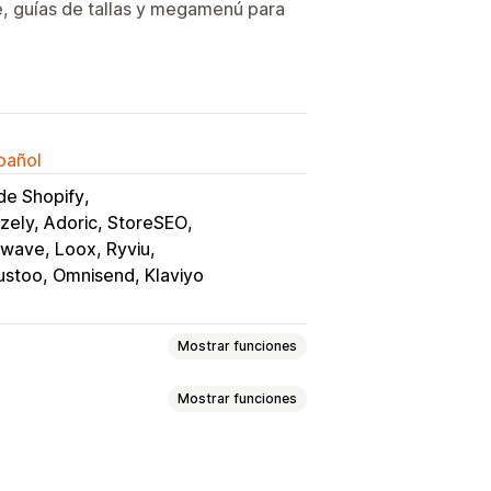
e, guías de tallas y megamenú para
spañol
de Shopify
zely, Adoric, StoreSEO
wave, Loox, Ryviu
ustoo, Omnisend, Klaviyo
Mostrar funciones
Mostrar funciones
icional en el pago
cto
Barra de progreso
Paquetes de variantes
o fijo
Carrito lateral