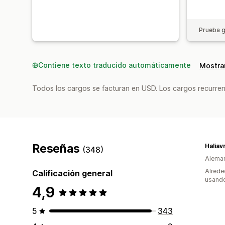
Prueba g
Contiene texto traducido automáticamente
Mostrar
Todos los cargos se facturan en USD. Los cargos recurren
Reseñas
Haliav
(348)
Alema
Alrede
Calificación general
usando
4,9
5
343