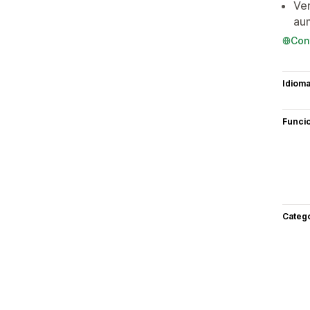
Ven
aum
Con
Idiom
Funci
Categ