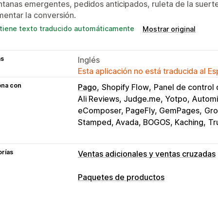
tanas emergentes, pedidos anticipados, ruleta de la suert
entar la conversión.
tiene texto traducido automáticamente
Mostrar original
as
Inglés
Esta aplicación no está traducida al E
ona con
Pago
Shopify Flow
Panel de control 
Ali Reviews, Judge.me, Yotpo
Automi
eComposer, PageFly, GemPages
Gro
Stamped, Avada, BOGOS, Kaching
Tr
orías
Ventas adicionales y ventas cruzadas
Personalización
Paquetes de productos
Venta adicional en el carrito
Venta ad
Tipos de paquetes
Venta adicional en la página de produ
Paquetes fijos
Paquetes combinados
Complementos con un solo clic
Carrit