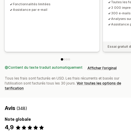
Toutes les f
Réductions forfaitaires
Réductions en pourcentage
Réductions échelonnées
Fonctionnalités limitées
3 000 impre
Assistance par e-mail
Réductions sur le panier
Expédition gratuite
300 e-mails 
Analyses de données
Analyses sur
Taux de clics
Taux de conversion
Assistance p
Entonnoir des performances
Essai gratuit d
Contient du texte traduit automatiquement
Afficher l’original
Tous les frais sont facturés en USD. Les frais récurrents et basés sur
l’utilisation sont facturés tous les 30 jours.
Voir toutes les options de
tarification
Avis
(348)
Note globale
4,9