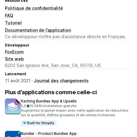
Ressources
Politique de confidentialité
FAQ
Tutoriel
Documentation de l’application
Ce développeur n’offre pas d’assistance directe en Français.
Développeur
FoxEcom
Site web
6203 San Ignacio Ave, San Jose, CA, 95119, US
Lancement
11 août 2021 ·
Journal des changements
Plus d’applications comme celle-ci
Kaching Bundles App & Upsells
étoile(s) sur 5
5,0
(5 088)
•
Installation gratuite
5088 avis au total
Augmentez le panier moyen avec notre application de réductions
sur la quantité, d’offres groupées et de ventes incitatives
Built for Shopify
Bundler ‑ Product Bundles App