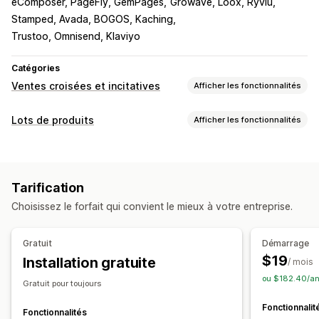
eComposer, PageFly, GemPages
Growave, Loox, Ryviu
Stamped, Avada, BOGOS, Kaching
Trustoo, Omnisend, Klaviyo
Catégories
Ventes croisées et incitatives
Afficher les fonctionnalités
Personnalisation
Lots de produits
Afficher les fonctionnalités
Panier vente incitative
Paiement vente incitative
Types de lots
Page de produit vente incitative
Barre de progression
Lots fixes
Lots mixtes
Lots variés
Compléments en un clic
Panier fixe
Panier coulissant
Tarification
Lots de vente incitative
Lots de vente croisée
Pop-ups
CSS personnalisées
Devises multiples
Choisissez le forfait qui convient le mieux à votre entreprise.
Produits fréquemment achetés ensemble
Multilingue
Produits associés
Lots personnalisés
Offres et recommandations
Gratuit
Démarrage
Tarification que vous pouvez définir
Expédition gratuite
Compléments au produit
$19
Installation gratuite
/ mois
Tarification fixe
Tarification échelonnée
Recommandations de produits
ou $182.40/an
Gratuit pour toujours
Seuils de quantités
Réductions
Produits fréquemment achetés ensemble
Lots
Fonctionnalit
Réductions en fonction de la quantité
Seuils de quantités
Réductions en fonction de la quantité
Fonctionnalités