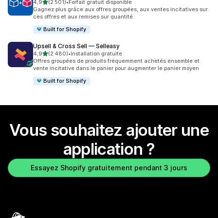
étoile(s) sur 5
4,9
(2 501)
•
Forfait gratuit disponible
2501 avis au total
Gagnez plus grâce aux offres groupées, aux ventes incitatives sur
ces offres et aux remises sur quantité
Built for Shopify
Upsell & Cross Sell — Selleasy
étoile(s) sur 5
4,9
(2 480)
•
Installation gratuite
2480 avis au total
Offres groupées de produits fréquemment achetés ensemble et
vente incitative dans le panier pour augmenter le panier moyen
Built for Shopify
Vous souhaitez ajouter une
application ?
Essayez Shopify gratuitement pendant 3 jours