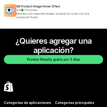
SB Product Image Hover Effect
de 5 estrellas
4.8
(17)
•
Gratis
17 reseñas en total
Muestra una segunda imagen al pasar el cursor con una
animación fluida
¿Quieres agregar una
aplicación?
Prueba Shopify gratis por 3 días
Categorías de aplicaciones
Categorías principales