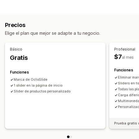
Carrusel
Presentación
Personalización
CSS personalizado
SEO
Precios
Elige el plan que mejor se adapte a tu negocio.
Básico
Profesional
$7
Gratis
al mes
Funciones
Funciones
Eliminar ma
Marca de OctoSlide
Sliders en t
1 slider en la página de inicio
Todas las pla
Slider de productos personalizado
Carga diferi
Multimoned
Personaliza
Prueba gratis 