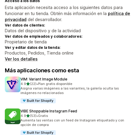
Acceso a los datos
Esta aplicación necesita acceso a los siguientes datos para
funcionar en tu tienda. Obtén más información en la
política de
privacidad
del desarrollador.
Ver datos de clientes:
Datos del dispositivo y de la actividad
Ver datos de empleados y colaboradores:
Propietario de tienda
Ver y editar datos de la tienda:
Productos, Pedidos, Tienda online
Ver los detalles
Más aplicaciones como esta
VIM: Variant Image Module
de 5 estrellas
4.9
(22)
•
Plan gratis disponible
22 reseñas en total
Asigna varias imágenes a las variantes, la galería oculta las
imágenes no relacionadas
Built for Shopify
VIBE Shoppable Instagram Feed
de 5 estrellas
4.9
(53)
•
Gratis
53 reseñas en total
Aumenta las ventas con un feed de Instagram etiquetado y con
opción de compra
Built for Shopify