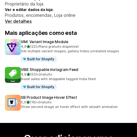
Proprietário da loja
Ver e editar dados da loja:
Produtos, encomendas, Loja online
Ver detalhes
Mais aplicações como esta
VIM: Variant Image Module
de 5 estrelas
4,9
(22)
•
Plano gratuito disponível
22 total de avaliações
Set multiple variant images, gallery hides unrelated images
Built for Shopify
VIBE Shoppable Instagram Feed
de 5 estrelas
4,9
(53)
•
Gratuito
53 total de avaliações
Boost sales with shoppable tagged Insta feed
Built for Shopify
SB Product Image Hover Effect
de 5 estrelas
5,0
(16)
•
Gratuito
16 total de avaliações
Show second image on hover effect with smooth animation