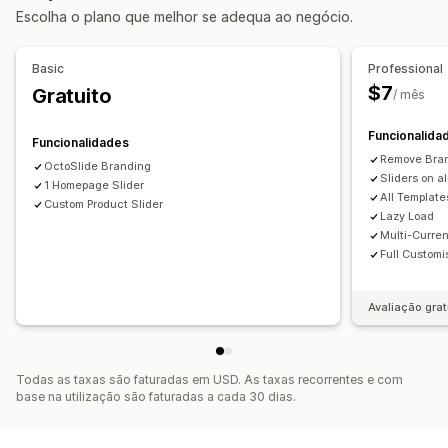
Escolha o plano que melhor se adequa ao negócio.
Basic
Professional
$7
Gratuito
/ mês
Funcionalida
Funcionalidades
Remove Bra
OctoSlide Branding
Sliders on a
1 Homepage Slider
All Template
Custom Product Slider
Lazy Load
Multi-Curre
Full Customi
Avaliação grat
Todas as taxas são faturadas em USD. As taxas recorrentes e com
base na utilização são faturadas a cada 30 dias.