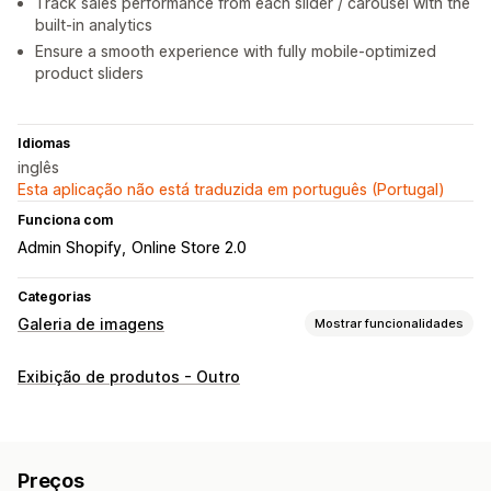
Track sales performance from each slider / carousel with the
built-in analytics
Ensure a smooth experience with fully mobile-optimized
product sliders
Idiomas
inglês
Esta aplicação não está traduzida em português (Portugal)
Funciona com
Admin Shopify
Online Store 2.0
Categorias
Galeria de imagens
Mostrar funcionalidades
Tipos de galeria
Exibição de produtos - Outro
Carrossel
Controlo deslizante
Personalização
CSS personalizado
SEO
Preços