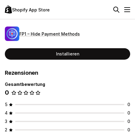
Shopify App Store
FP1 – Hide Payment Methods
Installieren
Rezensionen
Gesamtbewertung
0
5
0
4
0
3
0
2
0