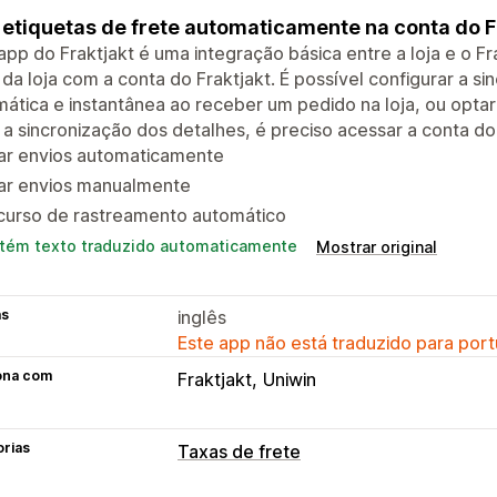
 etiquetas de frete automaticamente na conta do F
app do Fraktjakt é uma integração básica entre a loja e o Fr
 da loja com a conta do Fraktjakt. É possível configurar a s
ática e instantânea ao receber um pedido na loja, ou opta
a sincronização dos detalhes, é preciso acessar a conta do Fr
iar envios automaticamente
iar envios manualmente
curso de rastreamento automático
tém texto traduzido automaticamente
Mostrar original
as
inglês
Este app não está traduzido para port
ona com
Fraktjakt
Uniwin
orias
Taxas de frete