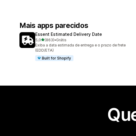
Mais apps parecidos
Essent Estimated Delivery Date
de 5 estrelas
5,0
(863)
•
Grátis
863 avaliações ao todo
Exiba a data estimada de entrega e o prazo de frete
(EDD/ETA)
Built for Shopify
Que