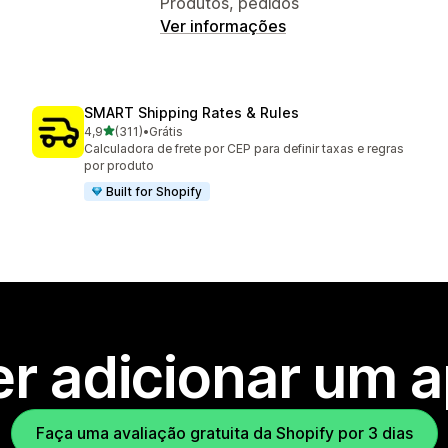
Produtos, pedidos
Ver informações
SMART Shipping Rates & Rules
de 5 estrelas
4,9
(311)
•
Grátis
311 avaliações ao todo
Calculadora de frete por CEP para definir taxas e regras
por produto
Built for Shopify
r adicionar um 
Faça uma avaliação gratuita da Shopify por 3 dias