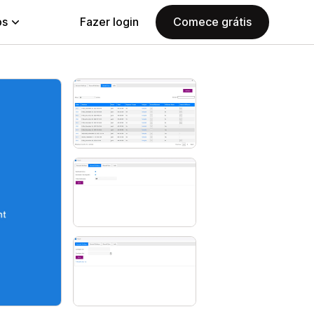
ps
Fazer login
Comece grátis