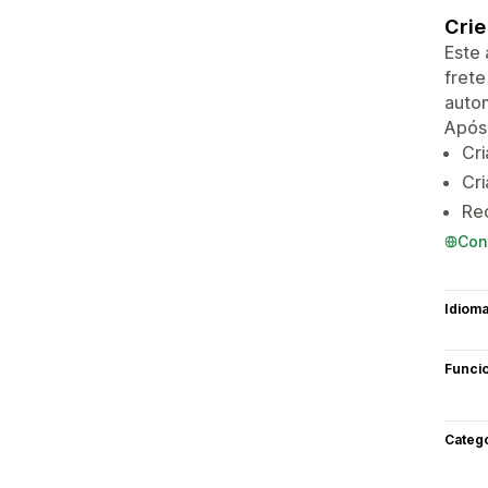
Crie
Este 
frete
autom
Após 
Cr
Cr
Re
Con
Idiom
Funci
Categ