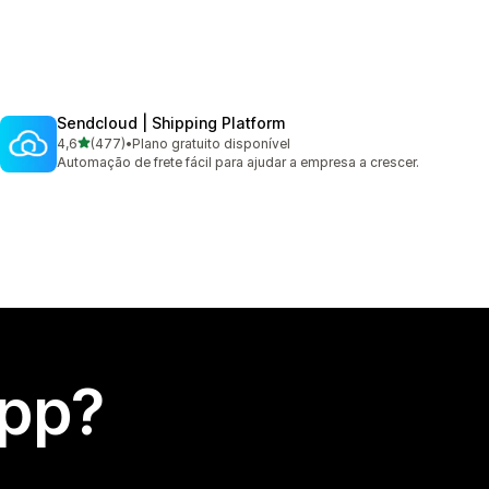
Sendcloud | Shipping Platform
de 5 estrelas
4,6
(477)
•
Plano gratuito disponível
477 avaliações ao todo
Automação de frete fácil para ajudar a empresa a crescer.
app?