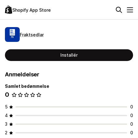
Shopify App Store
Fraktsedlar
Installér
Anmeldelser
Samlet bedømmelse
0
5
0
4
0
3
0
2
0