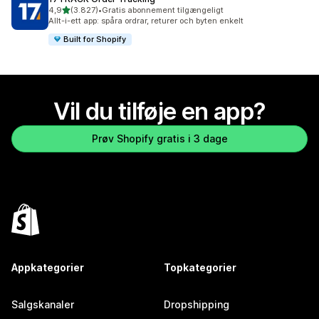
ud af 5 stjerner
4,9
(3.827)
•
Gratis abonnement tilgængeligt
3827 anmeldelser i alt
Allt-i-ett app: spåra ordrar, returer och byten enkelt
Built for Shopify
Vil du tilføje en app?
Prøv Shopify gratis i 3 dage
Appkategorier
Topkategorier
Salgskanaler
Dropshipping