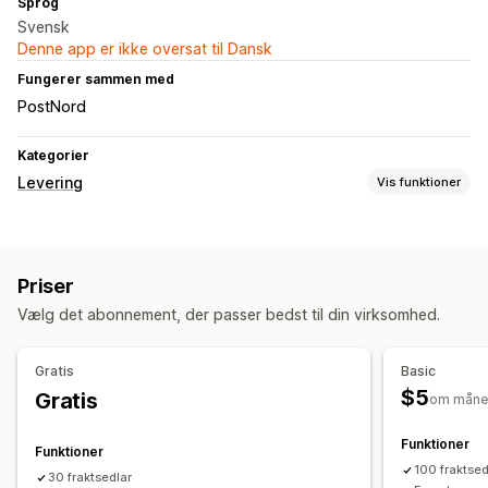
Sprog
Svensk
Denne app er ikke oversat til Dansk
Fungerer sammen med
PostNord
Kategorier
Levering
Vis funktioner
Labels og emballage
Labeloprettelse
Labeltilpasning
Returlabels
Priser
Administration af forsendelser
Vælg det abonnement, der passer bedst til din virksomhed.
Sporing i realtid
Mailnotifikationer
Leveringsanalyse
Gratis
Basic
$5
Gratis
om måne
Funktioner
Funktioner
100 fraktse
30 fraktsedlar