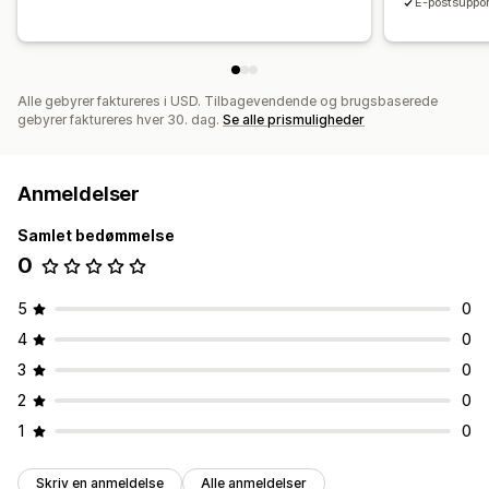
E-postsuppor
Alle gebyrer faktureres i USD. Tilbagevendende og brugsbaserede
gebyrer faktureres hver 30. dag.
Se alle prismuligheder
Anmeldelser
Samlet bedømmelse
0
5
0
4
0
3
0
2
0
1
0
Skriv en anmeldelse
Alle anmeldelser