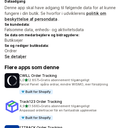
Dataadgang
Denne app skal have adgang til følgende data for at kunne
fungere i din butik. Se hvorfor i udviklerens
politik om
beskyttelse af persondata
.
Se kundedata:
Følsomme data, enheds- og aktivitetsdata
Se data om medarbejdere og bidragydere:
Butiksejer
Se og rediger butiksdata:
Ordrer
Se detaljer
Flere apps som denne
CWILL Order Tracking
ud af 5 stjerner
5,0
(2.857)
•
Gratis abonnement tilgængeligt
2857 anmeldelser i alt
Parcel Panel: spåra ordrar, mindre WISMO, mer försäljning
Built for Shopify
Track123 Order Tracking
ud af 5 stjerner
4,9
(1.566)
•
Gratis abonnement tilgængeligt
1566 anmeldelser i alt
Anpassad ordertracer för en fantastisk upplevelse
Built for Shopify
17TRACK Order Tracking