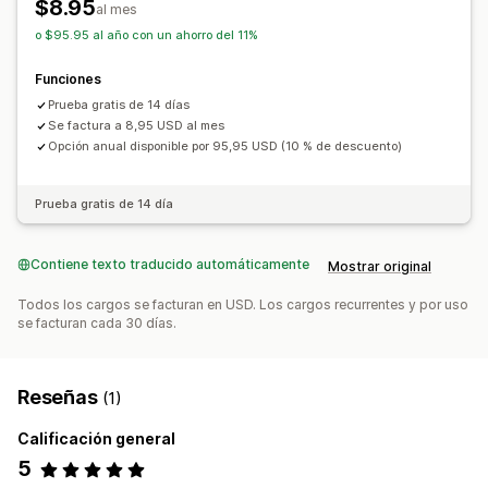
$8.95
Notificaciones de correo electrónico
al mes
Notificaciones de SMS
o $95.95 al año con un ahorro del 11%
Funciones
Prueba gratis de 14 días
Se factura a 8,95 USD al mes
Opción anual disponible por 95,95 USD (10 % de descuento)
Prueba gratis de 14 día
Contiene texto traducido automáticamente
Mostrar original
Todos los cargos se facturan en USD. Los cargos recurrentes y por uso
se facturan cada 30 días.
Reseñas
(1)
Calificación general
5