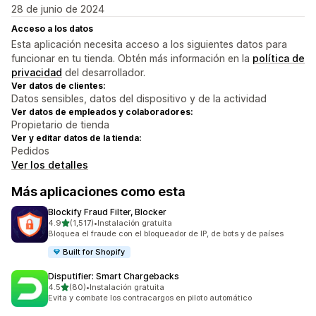
28 de junio de 2024
Acceso a los datos
Esta aplicación necesita acceso a los siguientes datos para
funcionar en tu tienda. Obtén más información en la
política de
privacidad
del desarrollador.
Ver datos de clientes:
Datos sensibles, datos del dispositivo y de la actividad
Ver datos de empleados y colaboradores:
Propietario de tienda
Ver y editar datos de la tienda:
Pedidos
Ver los detalles
Más aplicaciones como esta
Blockify Fraud Filter, Blocker
de 5 estrellas
4.9
(1,517)
•
Instalación gratuita
1517 reseñas en total
Bloquea el fraude con el bloqueador de IP, de bots y de países
Built for Shopify
Disputifier: Smart Chargebacks
de 5 estrellas
4.5
(80)
•
Instalación gratuita
80 reseñas en total
Evita y combate los contracargos en piloto automático