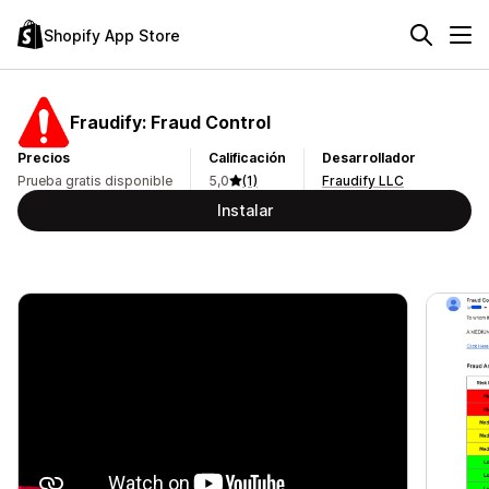
Shopify App Store
Fraudify: Fraud Control
Precios
Calificación
Desarrollador
Prueba gratis disponible
5,0
(1)
Fraudify LLC
Instalar