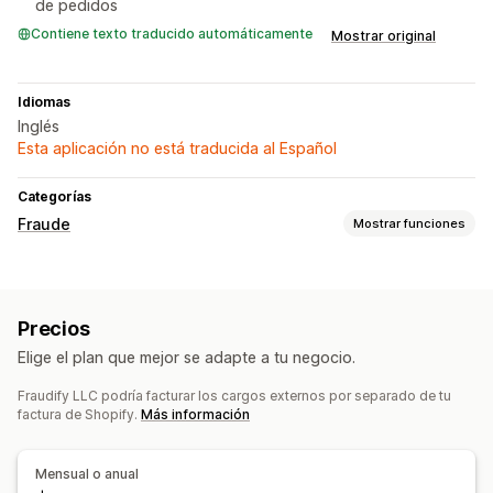
de pedidos
Contiene texto traducido automáticamente
Mostrar original
Idiomas
Inglés
Esta aplicación no está traducida al Español
Categorías
Fraude
Mostrar funciones
Tipos de fraude
Contracargos
Pagos
Precios
Herramientas de prevención
Elige el plan que mejor se adapte a tu negocio.
Cancelación automática
Reglas personalizadas
Fraudify LLC podría facturar los cargos externos por separado de tu
Alertas y estadísticas
factura de Shopify.
Más información
Alertas de alto riesgo
Alertas personalizadas
Notificaciones de fraude
Mensual o anual