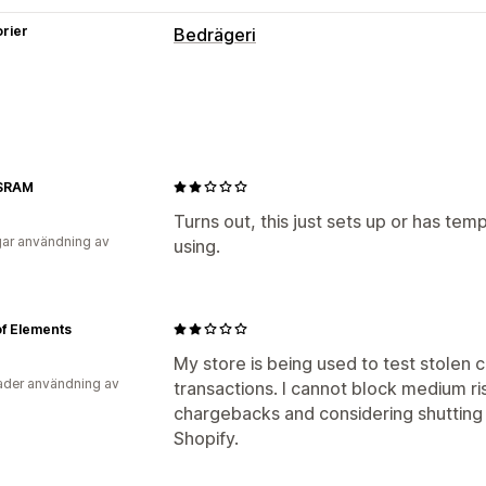
rier
Bedrägeri
Bedrägerityper
Chargebacks
Förebyggande verktyg
SRAM
Anpassade regler
Turns out, this just sets up or has te
Aviseringar och analyser
ar användning av
using.
Chargeback-analyser
f Elements
My store is being used to test stolen cr
der användning av
transactions. I cannot block medium ris
chargebacks and considering shutting
Shopify.