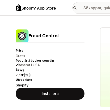
Shopify App Store
Galle
Fraud Control
Priser
Gratis
Populärt i butiker som din
Baserat i USA
Betyg
2,4
(20)
Utvecklare
Shopify
Installera