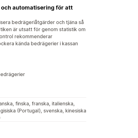
och automatisering för att
isera bedrägeriåtgärder och tjäna så
tiken är utsatt för genom statistik om
Control rekommenderar
lockera kända bedrägerier i kassan
bedrägerier
nska, finska, franska, italienska,
isiska (Portugal), svenska, kinesiska
)