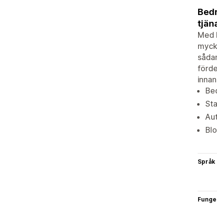
Bedr
tjän
Med F
mycke
såda
förde
innan
Bed
Sta
Aut
Blo
Språk
Funge