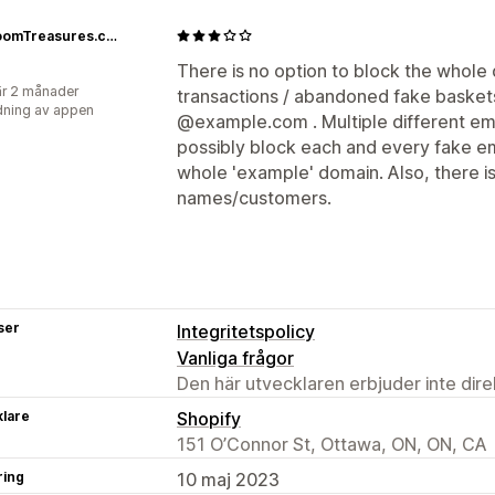
KidsRoomTreasures.com
There is no option to block the whole
r 2 månader
transactions / abandoned fake baskets
ning av appen
@example.com . Multiple different ema
possibly block each and every fake ema
whole 'example' domain. Also, there is
names/customers.
ser
Integritetspolicy
Vanliga frågor
Den här utvecklaren erbjuder inte dir
klare
Shopify
151 O’Connor St, Ottawa, ON, ON, CA
ring
10 maj 2023