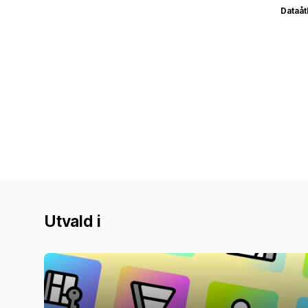
Dataå
Utvald i