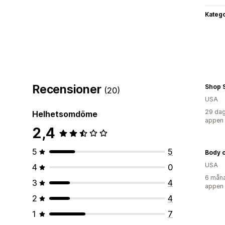
Katego
Recensioner
Shop 
(20)
USA
29 dag
Helhetsomdöme
appen
2,4
5
5
Body o
USA
4
0
6 måna
3
4
appen
2
4
1
7