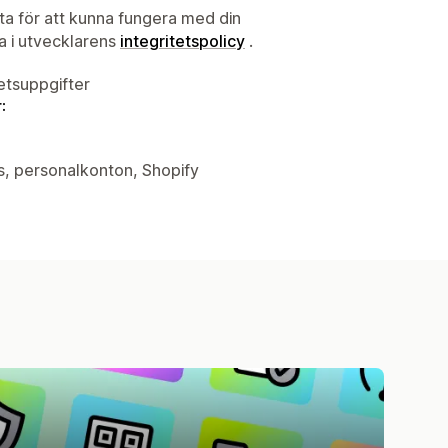
ata för att kunna fungera med din
ta i utvecklarens
integritetspolicy
.
tetsuppgifter
:
ys, personalkonton, Shopify