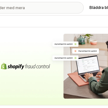
Bläddra b
ri med utvalda bilder