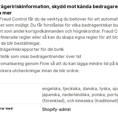
ägeririskinformation, skydd mot kända bedragare 
a mer
raud Control får du de verktyg du behöver för att automat
t som möjligt. Du får förståelse för vilka bedrägeririsker bu
nt som andel kortgodkännanden och högriskordrar. Fraud 
finierade regler eller så kan du skapa egna regler för att b
 de blir beställningar.
rägeririskrapporter för din butik
tistik som visar bedrägeritrender över tid
omatisering genom Flow så att du kan lägga mindre tid på 
ckera utcheckningar innan de blir ordrar.
engelska, tjeckiska, danska, tyska, spa
japanska, nederländska, polska, portug
(förenklad), och kinesiska (traditionell
rar med
Shopify-admin