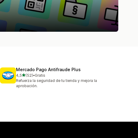
Mercado Pago Antifraude Plus
av 5 stjärnor
4,5
(52)
•
Gratis
52 recensioner totalt
Refuerza la seguridad de tu tienda y mejora la
aprobación.