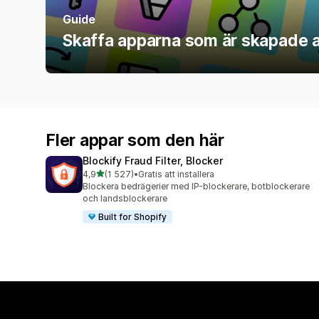
Guide
Skaffa apparna som är skapade 
Fler appar som den här
Blockify Fraud Filter, Blocker
av 5 stjärnor
4,9
(1 527)
•
Gratis att installera
1527 recensioner totalt
Blockera bedrägerier med IP-blockerare, botblockerare
och landsblockerare
Built for Shopify