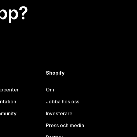
app?
Shopify
lpcenter
Om
ntation
Jobba hos oss
mmunity
Investerare
Press och media