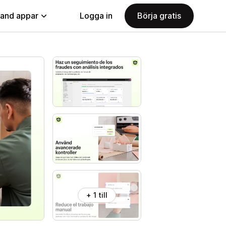
land appar
Logga in
Börja gratis
+ 1 till