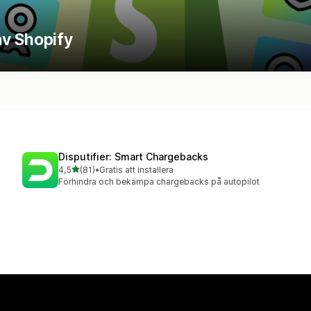
av Shopify
Disputifier: Smart Chargebacks
av 5 stjärnor
4,5
(81)
•
Gratis att installera
81 recensioner totalt
Förhindra och bekämpa chargebacks på autopilot