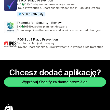
Beacon Fraud Prevention
na 5 gwiazdek
4,8
(12)
•
Dostępna darmowa wersja próbna
Łączna liczba recenzji: 12
Fraud Prevention & Chargeback Protection for High Risk Orders
Built for Shopify
ThemeSafe ‑ Security ‑ Review
na 5 gwiazdek
5,0
(6)
•
Bezpłatny plan jest dostępny
Łączna liczba recenzji: 6
Scan suspicious theme code and monitor unexpected changes
IPQS Bot & Fraud Prevention
Bezpłatny plan jest dostępny
Prevent Chargebacks & Risky Payments. Advanced Bot Detection.
Chcesz dodać aplikację?
Wypróbuj Shopify za darmo przez 3 dni