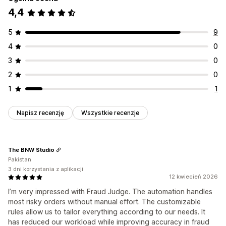
4,4
5
9
4
0
3
0
2
0
1
1
Napisz recenzję
Wszystkie recenzje
The BNW Studio
Pakistan
3 dni korzystania z aplikacji
12 kwiecień 2026
I’m very impressed with Fraud Judge. The automation handles
most risky orders without manual effort. The customizable
rules allow us to tailor everything according to our needs. It
has reduced our workload while improving accuracy in fraud