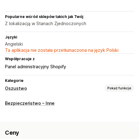
Popularne wśród sklepów takich jak Twój
Z lokalizacją w Stanach Zjednoczonych
Języki
Angielski
Ta aplikacja nie została przetłumaczona na język Polski
Współpracuje z
Panel administracyjny Shopify
Kategorie
Oszustwo
Pokaż funkcje
Typy oszustw
Bezpieczeństwo – Inne
Boty
Obciążenia zwrotne
Fałszywe konta
Płatności
Phishing
Nadużycia związane z kartami prezentowymi
Dostawa
Ceny
Narzędzia do zapobiegania