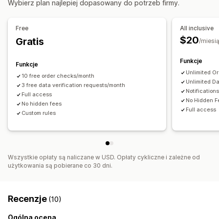
Wybierz plan najlepiej dopasowany do potrzeb firmy.
Sprawdzanie zamówień
Wstrzymanie zamówień
Reguły niestandardowe
Listy zablokowanych
Free
All inclusive
Weryfikacja tożsamości
Ubezpieczenie od oszustw
$20
Gratis
/miesi
Filtry oszustw
Funkcje
Funkcje
Alerty i analizy
Unlimited O
10 free order checks/month
Podejrzana aktywność
Alerty niestandardowe
Unlimited Da
3 free data verification requests/month
Notification
Powiadomienia dotyczące oszustw
Full access
No Hidden F
No hidden fees
Powiadomienia aplikacji
Full access
Custom rules
Wszystkie opłaty są naliczane w USD. Opłaty cykliczne i zależne od
użytkowania są pobierane co 30 dni.
Recenzje
(10)
Ogólna ocena