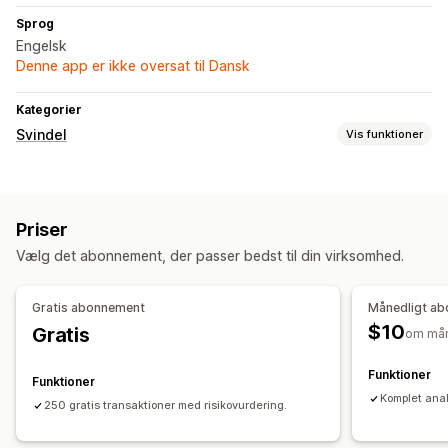
Sprog
Engelsk
Denne app er ikke oversat til Dansk
Kategorier
Svindel
Vis funktioner
Svindeltyper
Chargebacks
Betalinger
Priser
Forebyggelsesværktøjer
Vælg det abonnement, der passer bedst til din virksomhed.
Tilpassede regler
Blokeringslister
Svindelfiltre
Underretninger og analyse
Gratis abonnement
Månedligt a
$10
Gratis
Underretninger om høj risiko
Mistænkelig aktivitet
om må
Tilpassede underretninger
Svindelnotifikationer
Funktioner
Funktioner
Analyse af besøgende
Komplet anal
250 gratis transaktioner med risikovurdering.