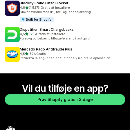
Blockify Fraud Filter, Blocker
ud af 5 stjerner
4,9
(1.527)
•
Gratis at installere
1527 anmeldelser i alt
Bloker svindel med IP-, bot- og landeblokering
Built for Shopify
Disputifier: Smart Chargebacks
ud af 5 stjerner
4,5
(81)
•
Gratis at installere
81 anmeldelser i alt
Forebyg og bekæmp tilbageførsler på autopilot
Mercado Pago Antifraude Plus
ud af 5 stjerner
4,5
(52)
•
Gratis
52 anmeldelser i alt
Refuerza la seguridad de tu tienda y mejora la aprobación.
Vil du tilføje en app?
Prøv Shopify gratis i 3 dage