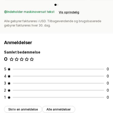
Indeholder maskinoversat tekst
Vis oprindelig
Alle gebyrer faktureres i USD. Tilbagevendende og brugsbaserede
gebyrer faktureres hver 30. dag.
Anmeldelser
Samlet bedømmelse
0
5
0
4
0
3
0
2
0
1
0
Skriv en anmeldelse
Alle anmeldelser