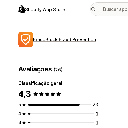
Shopify App Store
FraudBlock Fraud Prevention
Avaliações
(26)
Classificação geral
4,3
5
23
4
1
3
1