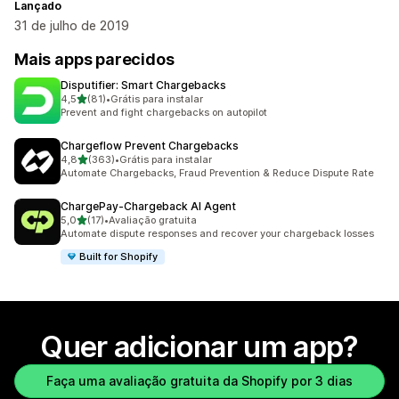
Lançado
31 de julho de 2019
Mais apps parecidos
Disputifier: Smart Chargebacks
de 5 estrelas
4,5
(81)
•
Grátis para instalar
81 avaliações ao todo
Prevent and fight chargebacks on autopilot
Chargeflow Prevent Chargebacks
de 5 estrelas
4,8
(363)
•
Grátis para instalar
363 avaliações ao todo
Automate Chargebacks, Fraud Prevention & Reduce Dispute Rate
ChargePay‑Chargeback AI Agent
de 5 estrelas
5,0
(17)
•
Avaliação gratuita
17 avaliações ao todo
Automate dispute responses and recover your chargeback losses
Built for Shopify
Quer adicionar um app?
Faça uma avaliação gratuita da Shopify por 3 dias