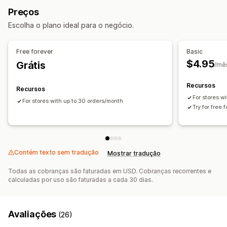
Cancelamento automático
Regras personalizadas
Preços
Personalização
Listas de bloqueio
Filtros de fraude
Escolha o plano ideal para o negócio.
Lógica condicional
Tarefas programadas
Fluxos de trabalho automatizados
Fluxos de trabalho personalizados
Free forever
Basic
Alertas e análises
$4.95
Grátis
/mê
Alertas de alto risco
Avisos de fraude
Recursos
Recursos
For stores w
For stores with up to 30 orders/month
Try for free 
Contém texto sem tradução
Mostrar tradução
Todas as cobranças são faturadas em USD. Cobranças recorrentes e
calculadas por uso são faturadas a cada 30 dias.
Avaliações
(26)