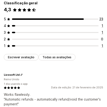
Classificação geral
4,3
5
23
4
1
3
1
2
0
1
1
Escrever avaliação
Todas as avaliações
Lizosoft Ltd
Reino Unido
1 dia usando o app
Data de edição: 21 de fevereiro de 2025
Works flawlessly.
"Automatic refunds - automatically refund/void the customer's
payment"