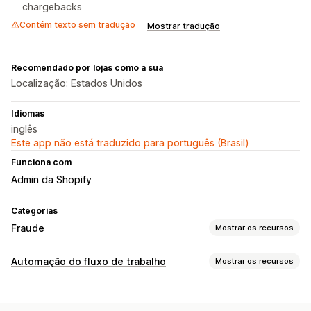
chargebacks
Contém texto sem tradução
Mostrar tradução
Recomendado por lojas como a sua
Localização: Estados Unidos
Idiomas
inglês
Este app não está traduzido para português (Brasil)
Funciona com
Admin da Shopify
Categorias
Fraude
Mostrar os recursos
Tipos de fraude
Automação do fluxo de trabalho
Mostrar os recursos
Estornos
Pagamentos
Tarefas de automação
Ferramentas de prevenção
Detecção de fraude
Processamento de pedidos