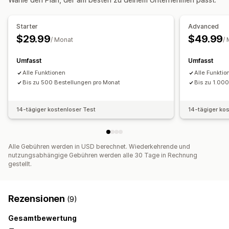
Mitarbeiter-Benachrichtigungen
Blockierlisten
Betrugsfilter
Automatisierte Workflows
Starter
Advanced
Benachrichtigungen und Analysen
$29.99
$49.99
/ Monat
/
Hochrisikobenachrichtigungen
Rückbuchungsbenachrichtigungen
Umfasst
Umfasst
Benutzerdefinierte Benachrichtigungen
Alle Funktionen
Alle Funktio
Betrugsbenachrichtigungen
Rückbuchungsanalysen
Bis zu 500 Bestellungen pro Monat
Bis zu 1.00
E-Mail-Benachrichtigungen
14-tägiger kostenloser Test
14-tägiger ko
Alle Gebühren werden in USD berechnet. Wiederkehrende und
nutzungsabhängige Gebühren werden alle 30 Tage in Rechnung
gestellt.
Rezensionen
(9)
Gesamtbewertung