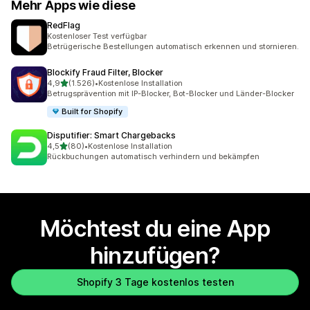
Mehr Apps wie diese
RedFlag
Kostenloser Test verfügbar
Betrügerische Bestellungen automatisch erkennen und stornieren.
Blockify Fraud Filter, Blocker
von 5 Sternen
4,9
(1.526)
•
Kostenlose Installation
1526 Rezensionen insgesamt
Betrugsprävention mit IP-Blocker, Bot-Blocker und Länder-Blocker
Built for Shopify
Disputifier: Smart Chargebacks
von 5 Sternen
4,5
(80)
•
Kostenlose Installation
80 Rezensionen insgesamt
Rückbuchungen automatisch verhindern und bekämpfen
Möchtest du eine App
hinzufügen?
Shopify 3 Tage kostenlos testen