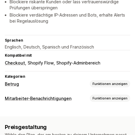
Blockiere riskante Kunden oder lass vertrauenswürdige
Prüfungen überspringen
Blockiere verdächtige IP-Adressen und Bots, erhalte Alerts
bei Regelauslösung
Sprachen
Englisch, Deutsch, Spanisch und Französisch
Kompatibel mit
Checkout
Shopify Flow
Shopify-Adminbereich
Kategorien
Betrug
Funktionen anzeigen
Betrugsarten
Mitarbeiter-Benachrichtigungen
Funktionen anzeigen
Bots
Rückbuchungen
Benachrichtigungsarten
Präventionstools
Stornierungen von Bestellungen
Betrugswarnungen
Validierung von Bestellungen
Bestellstopp
Preisgestaltung
Benutzerdefinierte Benachrichtigungen
Automatische Stornierung
Benutzerdefinierte Regeln
Wähle den Plan, der am besten zu deinem Unternehmen passt.