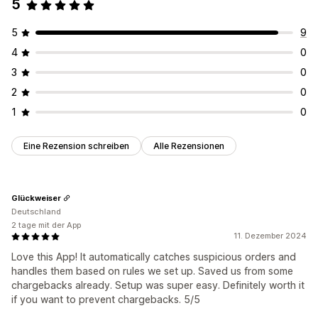
5
5
9
4
0
3
0
2
0
1
0
Eine Rezension schreiben
Alle Rezensionen
Glückweiser
Deutschland
2 tage mit der App
11. Dezember 2024
Love this App! It automatically catches suspicious orders and
handles them based on rules we set up. Saved us from some
chargebacks already. Setup was super easy. Definitely worth it
if you want to prevent chargebacks. 5/5