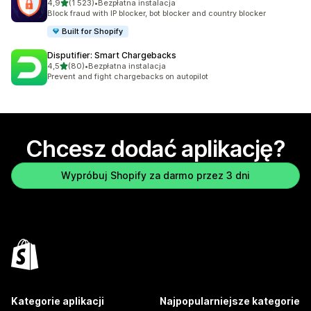
na 5 gwiazdek
4,9
(1 523)
•
Bezpłatna instalacja
Łączna liczba recenzji: 1523
Block fraud with IP blocker, bot blocker and country blocker
Built for Shopify
Disputifier: Smart Chargebacks
na 5 gwiazdek
4,5
(80)
•
Bezpłatna instalacja
Łączna liczba recenzji: 80
Prevent and fight chargebacks on autopilot
Chcesz dodać aplikację?
Wypróbuj Shopify za darmo przez 3 dni
Kategorie aplikacji
Najpopularniejsze kategorie