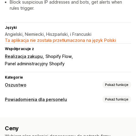
Block suspicious IP addresses and bots, get alerts when
rules trigger.
Języki
Angielski, Niemiecki, Hiszpański, i Francuski
Ta aplikacja nie została przetłumaczona na język Polski
Współpracuje z
Realizacja zakupu
Shopify Flow
Panel administracyjny Shopify
Kategorie
Oszustwo
Pokaż funkcje
Typy oszustw
Powiadomienia dla personelu
Pokaż funkcje
Boty
Obciążenia zwrotne
Typy powiadomień
Narzędzia do zapobiegania
Anulowanie zamówienia
Alerty o oszustwach
Sprawdzanie zamówień
Wstrzymanie zamówień
Ceny
Alerty niestandardowe
Powiadomienia dla personelu
Automatyczne anulowanie
Reguły niestandardowe