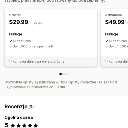
Wybierz plan najlepiej dopasowany do potrzeb firmy.
Listy zablokowanych
Filtry oszustw
Zautomatyzowane przepływy pracy
Starter
Advanced
$29.99
$49.99
/miesiąc
/
Alerty i analizy
Alerty o wysokim ryzyku
Alerty o obciążeniu zwrotnym
Funkcje
Funkcje
Alerty niestandardowe
All features
All features
Powiadomienia dotyczące oszustw
Up to 500 orders per month
Up to 1,000 
Analizy dotyczące obciążenia zwrotnego
Powiadomienia e-mail
14-dniowa darmowa wersja próbna
14-dniowa da
Wszystkie opłaty są naliczane w USD. Opłaty cykliczne i zależne od
użytkowania są pobierane co 30 dni.
Recenzje
(9)
Ogólna ocena
5