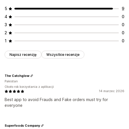
5
9
4
0
3
0
2
0
1
0
Napisz recenzję
Wszystkie recenzje
The Catchglow
Pakistan
Około rok korzystania z aplikacji
14 marzec 2026
Best app to avoid Frauds and Fake orders must try for
everyone
Superfoods Company