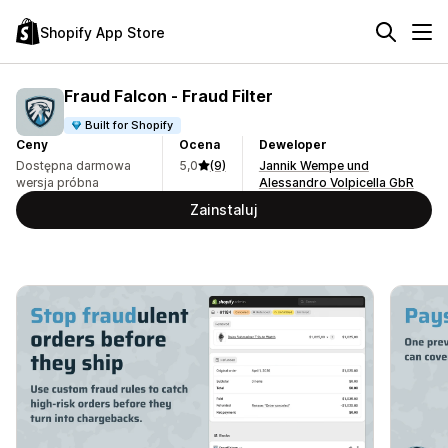
Shopify App Store
Fraud Falcon ‑ Fraud Filter
Built for Shopify
Ceny
Ocena
Deweloper
Dostępna darmowa
5,0
(9)
Jannik Wempe und
wersja próbna
Alessandro Volpicella GbR
Zainstaluj