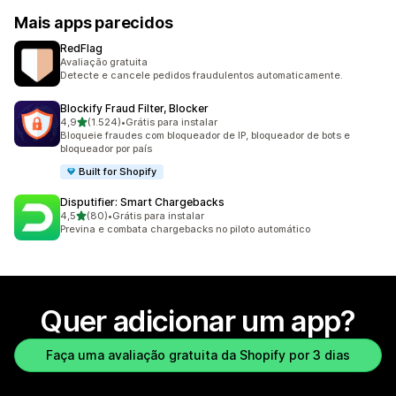
Mais apps parecidos
RedFlag
Avaliação gratuita
Detecte e cancele pedidos fraudulentos automaticamente.
Blockify Fraud Filter, Blocker
de 5 estrelas
4,9
(1.524)
•
Grátis para instalar
1524 avaliações ao todo
Bloqueie fraudes com bloqueador de IP, bloqueador de bots e
bloqueador por país
Built for Shopify
Disputifier: Smart Chargebacks
de 5 estrelas
4,5
(80)
•
Grátis para instalar
80 avaliações ao todo
Previna e combata chargebacks no piloto automático
Quer adicionar um app?
Faça uma avaliação gratuita da Shopify por 3 dias