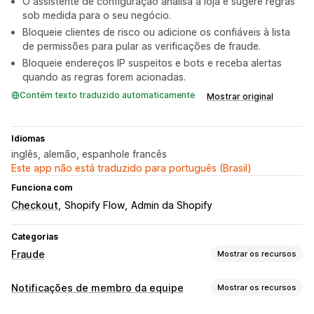
O assistente de configuração analisa a loja e sugere regras
sob medida para o seu negócio.
Bloqueie clientes de risco ou adicione os confiáveis à lista
de permissões para pular as verificações de fraude.
Bloqueie endereços IP suspeitos e bots e receba alertas
quando as regras forem acionadas.
Contém texto traduzido automaticamente
Mostrar original
Idiomas
inglês, alemão, espanhole francês
Este app não está traduzido para português (Brasil)
Funciona com
Checkout
Shopify Flow
Admin da Shopify
Categorias
Fraude
Mostrar os recursos
Tipos de fraude
Notificações de membro da equipe
Mostrar os recursos
Bots
Estornos