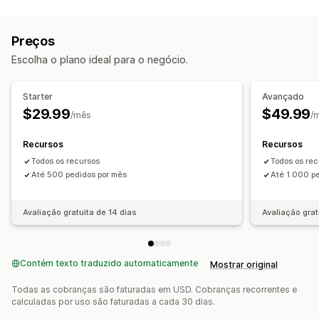
Tipos de notificação
Ferramentas de prevenção
Cancelamentos de pedido
Alertas de fraude
Validação de pedido
Pedido em espera
Preços
Alertas personalizados
Notificações de membro da equipe
Cancelamento automático
Regras personalizadas
Escolha o plano ideal para o negócio.
Listas de bloqueio
Filtros de fraude
Fluxos de trabalho automatizados
Starter
Avançado
$29.99
$49.99
/mês
/
Alertas e análises
Alertas de alto risco
Alertas de estorno
Recursos
Recursos
Alertas personalizados
Avisos de fraude
Todos os recursos
Todos os re
Análises de estornos
Notificações por e-mail
Até 500 pedidos por mês
Até 1.000 p
Avaliação gratuita de 14 dias
Avaliação grat
Contém texto traduzido automaticamente
Mostrar original
Todas as cobranças são faturadas em USD. Cobranças recorrentes e
calculadas por uso são faturadas a cada 30 dias.