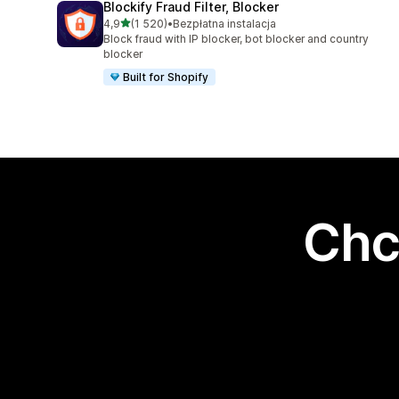
Blockify Fraud Filter, Blocker
na 5 gwiazdek
4,9
(1 520)
•
Bezpłatna instalacja
Łączna liczba recenzji: 1520
Block fraud with IP blocker, bot blocker and country
blocker
Built for Shopify
Chc