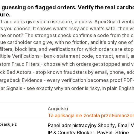
 guessing on flagged orders. Verify the real cardh
ure.
fraud apps give you a risk score, a guess. ApexGuard verifie
s you choose. It shows what's risky and what's safe, then ve
ne or not? The strongest check confirms a code from the c
rue cardholder can give, with no friction, and it's only one of
filters, blocklists, and verifications for which orders are sto
tiple Verifications - bank-statement code, contact, email, a
tom Fraud Filters - choose which orders get stopped and ve
ck Bad Actors - stop known fraudsters by email, phone, add
rgeback Evidence - every verification becomes proof PDF-
ar Signals - see exactly why an order is risky, in plain Englis
Angielski
Ta aplikacja nie została przetłumaczon
pracuje z
Panel administracyjny Shopify
Email V
IP & Country Blocker
PayPal
Stripe