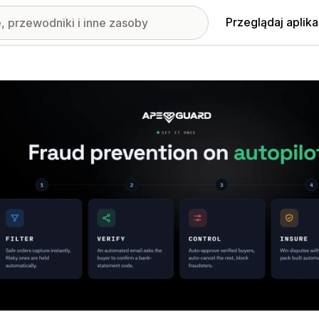
Przeglądaj aplika
nione obrazy w galerii