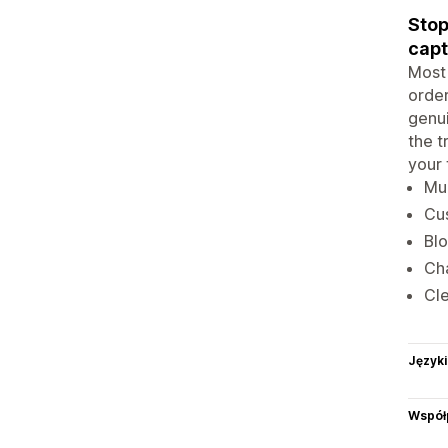
Stop
capt
Most 
order
genui
the t
your 
Mul
Cus
Blo
Cha
Cle
Języki
Współ