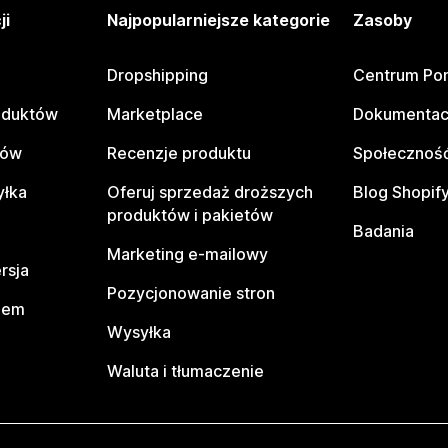
ji
Najpopularniejsze kategorie
Zasoby
Dropshipping
Centrum Po
oduktów
Marketplace
Dokumentac
tów
Recenzje produktu
Społeczność
yłka
Oferuj sprzedaż droższych
Blog Shopif
produktów i pakietów
Badania
Marketing e-mailowy
rsja
Pozycjonowanie stron
pem
Wysyłka
Waluta i tłumaczenie