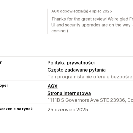
AGX odpowiedział(a) 4 lipiec 2025
Thanks for the great review! We’re glad F
UI and security upgrades are on the way 
coming:)
y
Polityka prywatności
Często zadawane pytania
Ten programista nie oferuje bezpośred
oper
AGX
Strona internetowa
1111B S Governors Ave STE 23936, Do
adzenie na rynek
25 czerwiec 2025