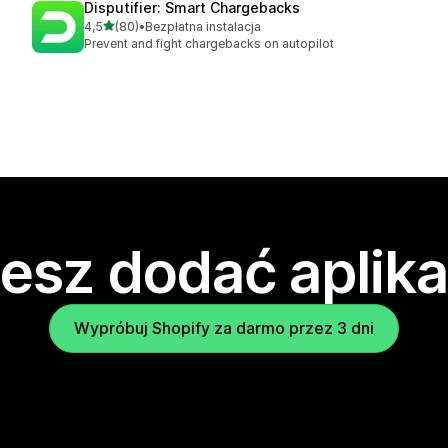
Disputifier: Smart Chargebacks
na 5 gwiazdek
4,5
(80)
•
Bezpłatna instalacja
Łączna liczba recenzji: 80
Prevent and fight chargebacks on autopilot
esz dodać aplika
Wypróbuj Shopify za darmo przez 3 dni