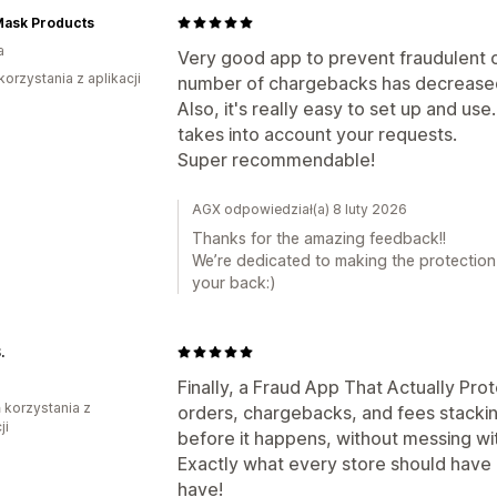
Mask Products
a
Very good app to prevent fraudulent or
korzystania z aplikacji
number of chargebacks has decreased
Also, it's really easy to set up and u
takes into account your requests.
Super recommendable!
AGX odpowiedział(a) 8 luty 2026
Thanks for the amazing feedback!!
We’re dedicated to making the protection
your back:)
.
Finally, a Fraud App That Actually Prot
ń korzystania z
orders, chargebacks, and fees stackin
ji
before it happens, without messing wi
Exactly what every store should have 
have!