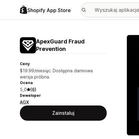
Shopify App Store
Wyróż
ApexGuard Fraud
Prevention
Ceny
$19.99/miesiąc. Dostępna darmowa
wersja próbna.
Ocena
5,0
(6)
Deweloper
AGX
Zainstaluj