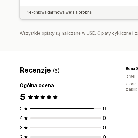
14-dniowa darmowa wersja próbna
Wszystkie opłaty są naliczane w USD. Opłaty cykliczne i 
Recenzje
Benx S
(6)
Izrael
Około 
Ogólna ocena
z aplik
5
5
6
4
0
3
0
2
0