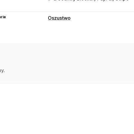
rie
Oszustwo
Typy oszustw
Boty
Obciążenia zwrotne
Płatności
Narzędzia do zapobiegania
Sprawdzanie zamówień
Wstrzymani
Automatyczne anulowanie
Reguły n
my.
Weryfikacja tożsamości
Wykrywanie o
Filtry oszustw
Zautomatyzowane prz
Alerty i analizy
Alerty o wysokim ryzyku
Podejrzana