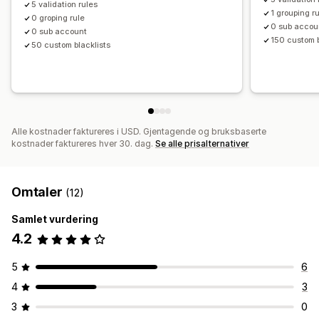
5 validation rules
E-postvarsler
1 grouping r
0 groping rule
0 sub accou
0 sub account
150 custom b
50 custom blacklists
Alle kostnader faktureres i USD. Gjentagende og bruksbaserte
kostnader faktureres hver 30. dag.
Se alle prisalternativer
Omtaler
(12)
Samlet vurdering
4.2
5
6
4
3
3
0