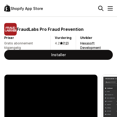
Shopify App Store
FraudLabs Pro Fraud Prevention
Priser
Vurdering
Utvikler
Gratis abonnement
4.2
(12)
Hexasoft
tilgjengelig
Development
Installer