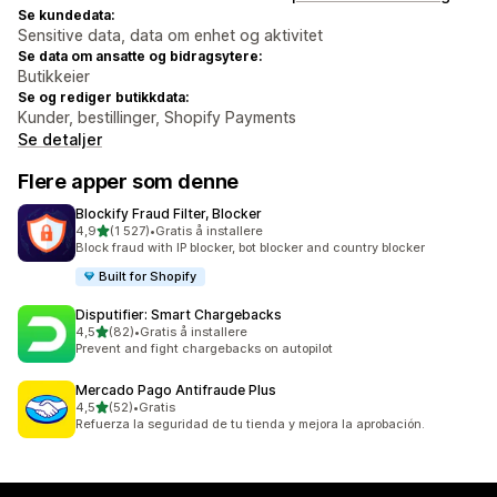
Se kundedata:
Sensitive data, data om enhet og aktivitet
Se data om ansatte og bidragsytere:
Butikkeier
Se og rediger butikkdata:
Kunder, bestillinger, Shopify Payments
Se detaljer
Flere apper som denne
Blockify Fraud Filter, Blocker
av 5 stjerner
4,9
(1 527)
•
Gratis å installere
Totalt 1527 omtaler
Block fraud with IP blocker, bot blocker and country blocker
Built for Shopify
Disputifier: Smart Chargebacks
av 5 stjerner
4,5
(82)
•
Gratis å installere
Totalt 82 omtaler
Prevent and fight chargebacks on autopilot
Mercado Pago Antifraude Plus
av 5 stjerner
4,5
(52)
•
Gratis
Totalt 52 omtaler
Refuerza la seguridad de tu tienda y mejora la aprobación.