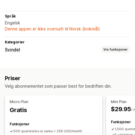
Språk
Engelsk
Denne appen er ikke oversatt til Norsk (bokmål)
Kategorier
Svindel
Vis funksjoner
Svindeltyper
Roboter
Tilbakebetalinger
Falske kontoer
Betalinger
Priser
Phishing
Misbruk av gavekort
Leveranse
Velg abonnementet som passer best for bedriften din.
Verktøy for forhindring
Automatisk kansellering
Tilpassede regler
Micro Plan
Mini Plan
Robotregistrering
$29.95
Gratis
/
Oppdagelse drevet av kunstig intelligens
Svindelfiltre
Funksjoner
Funksjoner
Varslinger og analyse
1,500 queri
500 queries/mo or sales < 25K USD/month
Høyrisikovarsler
Svindelvarsler
Risikorapporter
5 validation 