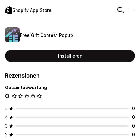
Shopify App Store
Free Gift Contest Popup
Installieren
Rezensionen
Gesamtbewertung
0
5
0
4
0
3
0
2
0