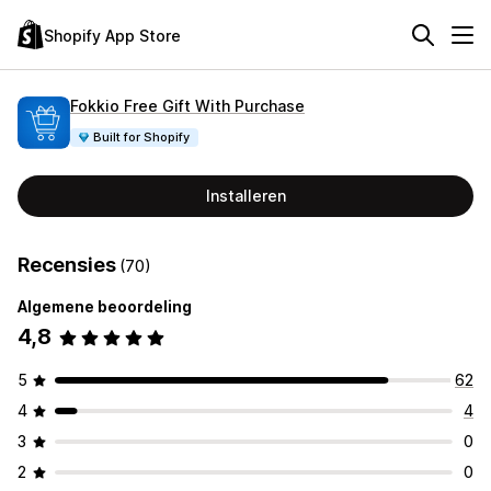
Shopify App Store
Fokkio Free Gift With Purchase
Built for Shopify
Installeren
Recensies
(70)
Algemene beoordeling
4,8
5
62
4
4
3
0
2
0