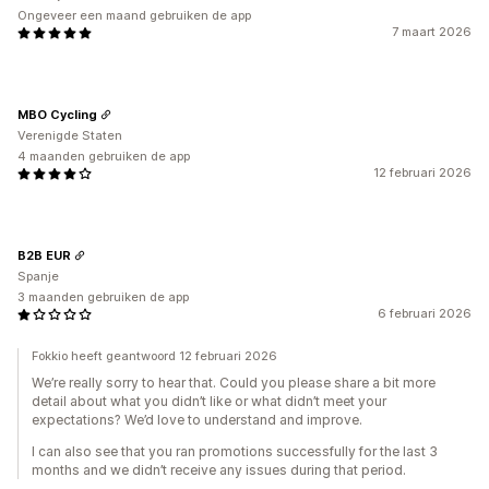
Ongeveer een maand gebruiken de app
7 maart 2026
MBO Cycling
Verenigde Staten
4 maanden gebruiken de app
12 februari 2026
B2B EUR
Spanje
3 maanden gebruiken de app
6 februari 2026
Fokkio heeft geantwoord 12 februari 2026
We’re really sorry to hear that. Could you please share a bit more
detail about what you didn’t like or what didn’t meet your
expectations? We’d love to understand and improve.
I can also see that you ran promotions successfully for the last 3
months and we didn’t receive any issues during that period.