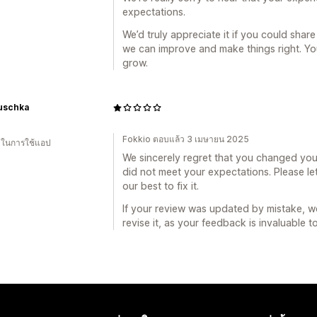
expectations.
We’d truly appreciate it if you could sha
we can improve and make things right. You
grow.
auschka
Fokkio ตอบแล้ว 3 เมษายน 2025
น ในการใช้แอป
We sincerely regret that you changed your
did not meet your expectations. Please let
our best to fix it.
If your review was updated by mistake, we
revise it, as your feedback is invaluable to