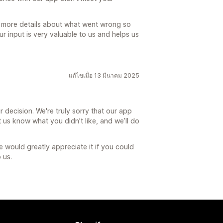
re more details about what went wrong so
r input is very valuable to us and helps us
แก้ไขเมื่อ 13 มีนาคม 2025
 decision. We're truly sorry that our app
 us know what you didn’t like, and we’ll do
 would greatly appreciate it if you could
 us.