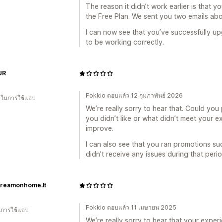
The reason it didn’t work earlier is that y
the Free Plan. We sent you two emails abou
I can now see that you’ve successfully u
to be working correctly.
UR
Fokkio ตอบแล้ว 12 กุมภาพันธ์ 2026
น ในการใช้แอป
We’re really sorry to hear that. Could you
you didn’t like or what didn’t meet your 
improve.
I can also see that you ran promotions su
didn’t receive any issues during that perio
reamonhome.lt
ย
Fokkio ตอบแล้ว 11 เมษายน 2025
ในการใช้แอป
We’re really sorry to hear that your exper