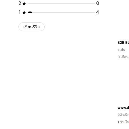
2
0
1
4
เขียนรีวิว
B2B E
สเปน
3 เดือ
www.d
ลิทัวเนี
1 วัน 