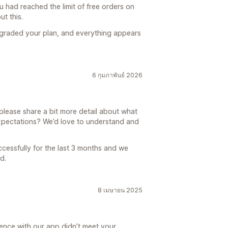
ou had reached the limit of free orders on
t this.
pgraded your plan, and everything appears
6 กุมภาพันธ์ 2026
 please share a bit more detail about what
expectations? We’d love to understand and
ccessfully for the last 3 months and we
d.
8 เมษายน 2025
ience with our app didn’t meet your