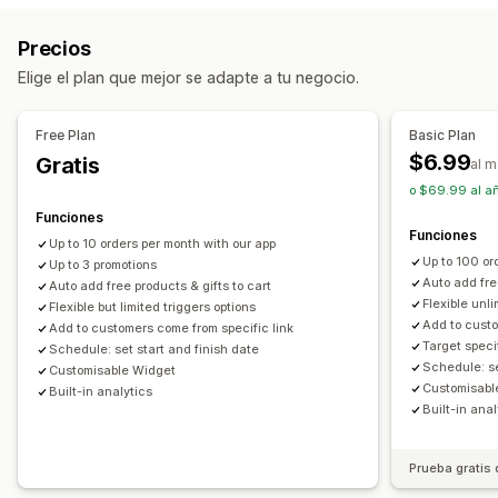
Estilos personalizados
Reglas personalizadas
Descuentos globales
Descuentos porcentuales
Precios
HTML personalizado
CSS personalizado
Promociones
Precios de mayorista
Descuentos en el carrito
Regalos
Elige el plan que mejor se adapte a tu negocio.
Banners
Precios dinámicos
Descuentos personalizados
Hacer una venta adicional
Compra más y ahorra más
Recompensas por niveles
Gestión de descuentos
Free Plan
Basic Plan
Regalos gratis
Herramienta de edición
Código personalizado
$6.99
Gratis
al 
Conversión de monedas
Localización
Campañas
o $69.99 al añ
Activadores y reglas
Segmentación
Geolocalización
Funciones
Funciones
Segmentación
Etiquetas
Seguimiento
Informes
Up to 10 orders per month with our app
Up to 100 or
Up to 3 promotions
Informes y estadísticas
Prueba A/B
Auto add fre
Auto add free products & gifts to cart
Flexible unli
Flexible but limited triggers options
Add to custo
Add to customers come from specific link
Target speci
Schedule: set start and finish date
Schedule: se
Customisable Widget
Customisabl
Built-in analytics
Built-in anal
Prueba gratis 