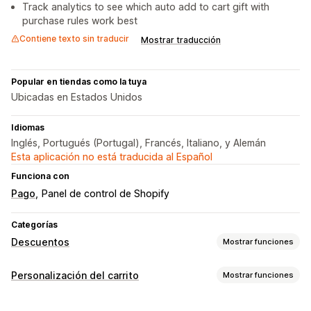
Track analytics to see which auto add to cart gift with
purchase rules work best
Contiene texto sin traducir
Mostrar traducción
Popular en tiendas como la tuya
Ubicadas en Estados Unidos
Idiomas
Inglés, Portugués (Portugal), Francés, Italiano, y Alemán
Esta aplicación no está traducida al Español
Funciona con
Pago
Panel de control de Shopify
Categorías
Descuentos
Mostrar funciones
Tipos de descuentos
Personalización del carrito
Mostrar funciones
Códigos de descuento
BOGO
Precios fijos
Visualización de carrito
Descuentos por volumen
Descuentos por cantidad