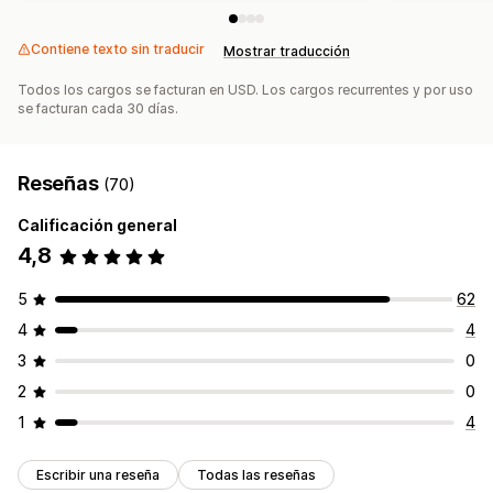
Contiene texto sin traducir
Mostrar traducción
Todos los cargos se facturan en USD. Los cargos recurrentes y por uso
se facturan cada 30 días.
Reseñas
(70)
Calificación general
4,8
5
62
4
4
3
0
2
0
1
4
Escribir una reseña
Todas las reseñas