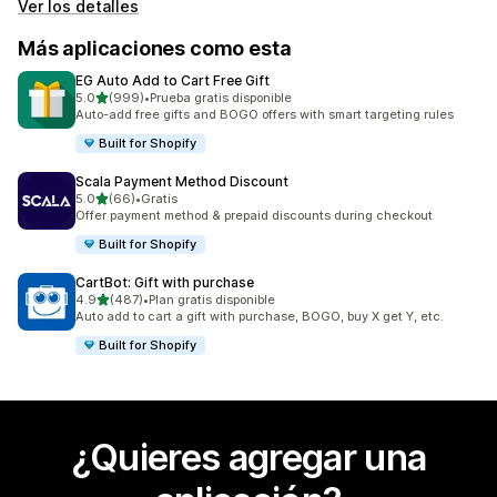
Ver los detalles
Más aplicaciones como esta
EG Auto Add to Cart Free Gift
de 5 estrellas
5.0
(999)
•
Prueba gratis disponible
999 reseñas en total
Auto-add free gifts and BOGO offers with smart targeting rules
Built for Shopify
Scala Payment Method Discount
de 5 estrellas
5.0
(66)
•
Gratis
66 reseñas en total
Offer payment method & prepaid discounts during checkout
Built for Shopify
CartBot: Gift with purchase
de 5 estrellas
4.9
(487)
•
Plan gratis disponible
487 reseñas en total
Auto add to cart a gift with purchase, BOGO, buy X get Y, etc.
Built for Shopify
¿Quieres agregar una