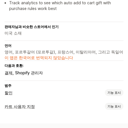
Track analytics to see which auto add to cart gift with
purchase rules work best
판매자님과 비슷한 스토어에서 인기
미국 소재
언어
영어, 포르투갈어 (포르투갈), 프랑스어, 이탈리아어, 그리고 독일어
이 앱은 한국어로 번역되지 않았습니다
다음과 호환:
결제
Shopify 관리자
범주
할인
기능 표시
할인 유형
카트 사용자 지정
기능 표시
할인 코드
원 플러스 원
고정 가격
수량 할인
수량 구분
카트 표시
균일 할인
백분율 할인
도매가
카트 할인
기프트
배너
사용자 지정 스타일
사용자 지정 규칙
사용자 지정 HTML
동적 가격
사용자 지정 할인