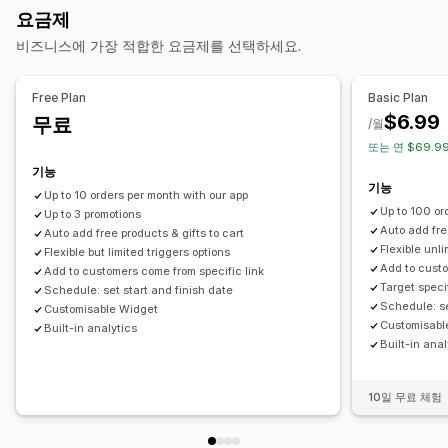
요금제
사용자 지정 CSS
프로모션
할인 관리
비즈니스에 가장 적합한 요금제를 선택하세요.
상향 판매
편집기 도구
사용자 지정 코드
환전
현지화
캠페인
더 많이 사면 더 많이 할인
등급별 리워드
무료 기프트
트리거 및 규칙
타게팅
위치 정보
세분화
태그 지정
추적
보고
Free Plan
Basic Plan
분석
A/B 테스트
$6.99
무료
/월
또는 연 $69.99
기능
기능
Up to 10 orders per month with our app
Up to 100 or
Up to 3 promotions
Auto add fre
Auto add free products & gifts to cart
Flexible unli
Flexible but limited triggers options
Add to custo
Add to customers come from specific link
Target speci
Schedule: set start and finish date
Schedule: se
Customisable Widget
Customisabl
Built-in analytics
Built-in anal
10일 무료 체험