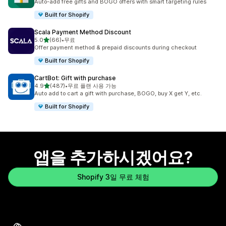
Auto-add free gifts and BOGO offers with smart targeting rules
Built for Shopify
Scala Payment Method Discount
별 5개 중
5.0
(66)
•
무료
총 리뷰 66개
Offer payment method & prepaid discounts during checkout
Built for Shopify
CartBot: Gift with purchase
별 5개 중
4.9
(487)
•
무료 플랜 사용 가능
총 리뷰 487개
Auto add to cart a gift with purchase, BOGO, buy X get Y, etc.
Built for Shopify
앱을 추가하시겠어요?
Shopify 3일 무료 체험