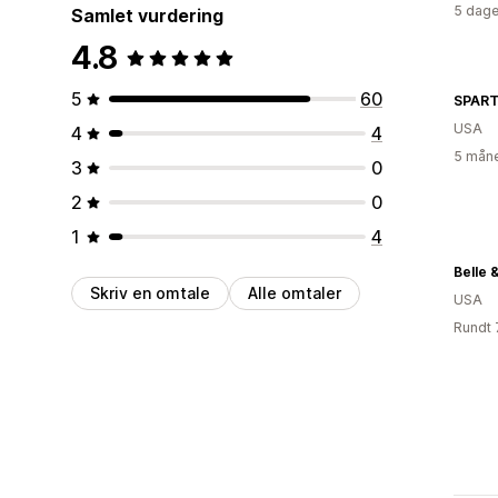
5 dage
Samlet vurdering
4.8
5
60
SPART
USA
4
4
5 måne
3
0
2
0
1
4
Belle 
Skriv en omtale
Alle omtaler
USA
Rundt 