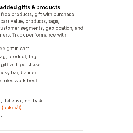
 added gifts & products!
free products, gift with purchase,
cart value, products, tags,
y customer segments, geolocation, and
nners. Track performance with
e gift in cart
tag, product, tag
gift with purchase
ticky bar, banner
e rules work best
, Italiensk, og Tysk
k (bokmål)
or