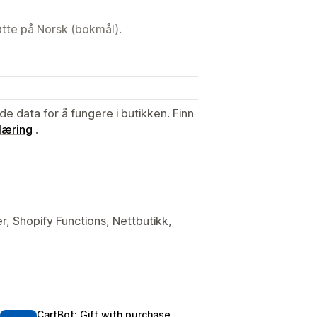
tøtte på Norsk (bokmål).
de data for å fungere i butikken. Finn
læring
.
er, Shopify Functions, Nettbutikk,
CartBot: Gift with purchase