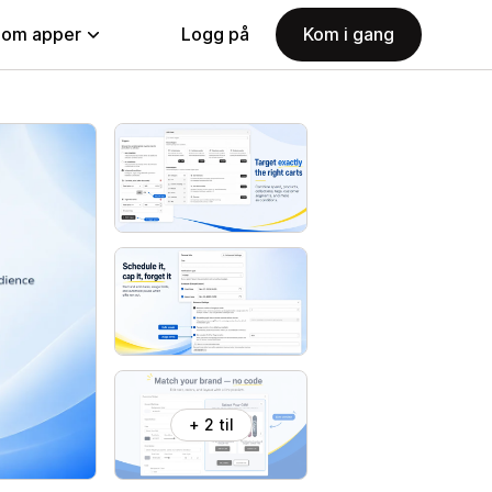
nom apper
Logg på
Kom i gang
+ 2 til