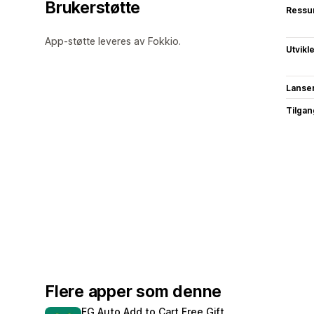
Brukerstøtte
Ressu
App-støtte leveres av Fokkio.
Utvikl
Lanse
Tilgang
Flere apper som denne
EG Auto Add to Cart Free Gift