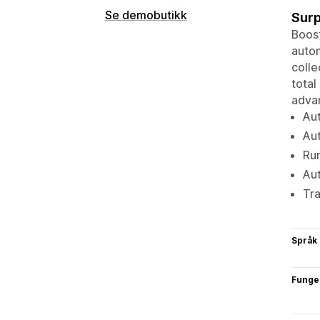
Se demobutikk
Surp
Boost
autom
colle
total
advan
Aut
Aut
Run
Aut
Tra
Språk
Funge