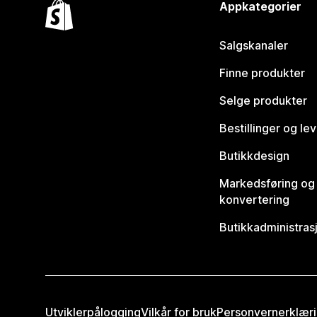
Appkategorier
Salgskanaler
Finne produkter
Selge produkter
Bestillinger og le
Butikkdesign
Markedsføring og
konvertering
Butikkadministras
Utviklerpålogging
Vilkår for bruk
Personvernerklær