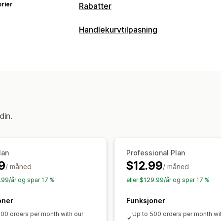
rier
Rabatter
Rabattyper
Handlekurvtilpasning
Rabattkoder
Kjøp én, få én gratis
Fa
Handlekurv-visning
Kvantumsrabatter
Flate rabatter
Pro
Tilpassede stiler
Tilpassede regler
Handlekurvrabatter
Gaver
Bannere
Kampanjer
Egendefinerte rabatter
Mersalg
Administrere rabatter
Kjøp mer, spar mer
Nivåbelønninger
din.
Redigeringsverktøy
Egendefinert ko
Kampanjer
Utløsere og regler
Målret
Segmentering
Tagging
Sporing
Rap
lan
Professional Plan
9
$12.99
/ måned
/ måned
9.99/år og spar 17 %
eller $129.99/år og spar 17 %
oner
Funksjoner
100 orders per month with our
Up to 500 orders per month wi