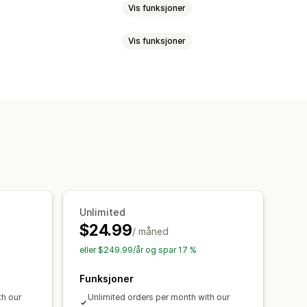
Vis funksjoner
Vis funksjoner
ste priser
Volumrabatter
sentbaserte rabatter
Grossistpriser
Tilpasset HTML
Tilpasset CSS
Dynamisk prissetting
Gratis gaver
de
Valutakonvertering
Lokalisering
ting
Geolokalisering
portering
Analyse
A/B-testing
Unlimited
$24.99
/ måned
eller $249.99/år og spar 17 %
Funksjoner
th our
Unlimited orders per month with our