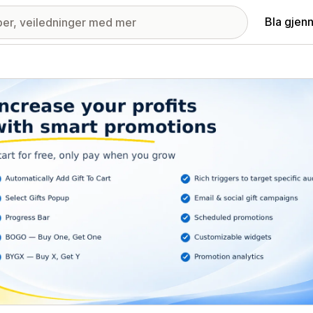
Bla gjen
ri med fremhevede bilder