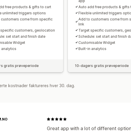
app
d free products & gifts to cart
Auto add free products & gifts 
e unlimited triggers options
Flexible unlimited triggers opt
 customers come from specific
Add to customers come from s
link
 specific customers, geolocation
Target specific customers, geo
e: set start and finish date
Schedule: set start and finish d
isable Widget
Customisable Widget
n analytics
Built-in analytics
s gratis prøveperiode
10-dagers gratis prøveperiode
rte kostnader faktureres hver 30. dag.
M.NO
Great app with a lot of different optio