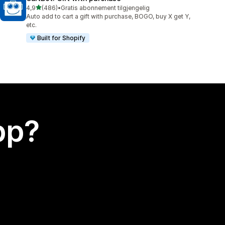
av 5 stjerner
4,9
(486)
•
Gratis abonnement tilgjengelig
Totalt 486 omtaler
Auto add to cart a gift with purchase, BOGO, buy X get Y,
etc.
Built for Shopify
app?