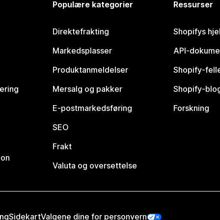
Populære kategorier
Ressurser
Direktefrakting
Shopifys hje
Markedsplasser
API-dokume
Produktanmeldelser
Shopify-fel
vering
Mersalg og pakker
Shopify-blo
E-postmarkedsføring
Forskning
SEO
Frakt
jon
Valuta og oversettelse
ing
Sidekart
Valgene dine for personvern