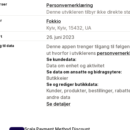
rser
Personvernerklæring
Denne utvikleren tilbyr ikke direkte s
er
Fokkio
Kyiv, Kyiv, 15432, UA
rt
26. juni 2023
 til data
Denne appen trenger tilgang til følgen
ut hvorfor i utviklerens
personvernerk
Se kundedata:
Data om enhet og aktivitet
Se data om ansatte og bidragsytere:
Butikkeier
Se og rediger butikkdata:
Kunder, produkter, bestillinger, rabatt
andre data
Se detaljer
Scala Payment Method Discount