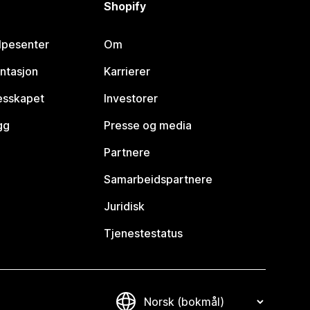
Shopify
lpesenter
Om
ntasjon
Karrierer
lesskapet
Investorer
gg
Presse og media
Partnere
Samarbeidspartnere
Juridisk
Tjenestestatus