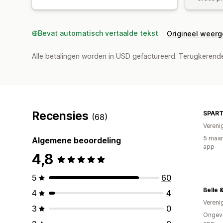
Bevat automatisch vertaalde tekst
Origineel weer
Alle betalingen worden in USD gefactureerd. Terugkeren
Recensies
SPART
(68)
Vereni
5 maan
Algemene beoordeling
app
4,8
5
60
Belle 
4
4
Vereni
3
0
Ongeve