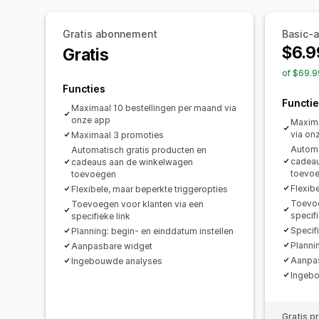
Gratis abonnement
Basic-
$6.9
Gratis
of $69.9
Functies
Functi
Maximaal 10 bestellingen per maand via
onze app
Maxima
via on
Maximaal 3 promoties
Automa
Automatisch gratis producten en
cadeau
cadeaus aan de winkelwagen
toevo
toevoegen
Flexib
Flexibele, maar beperkte triggeropties
Toevoe
Toevoegen voor klanten via een
specifi
specifieke link
Specif
Planning: begin- en einddatum instellen
Planni
Aanpasbare widget
Aanpa
Ingebouwde analyses
Ingeb
Gratis p