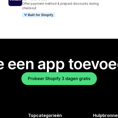
66 recensies in totaal
Offer payment method & prepaid discounts during
checkout
Built for Shopify
je een app toevo
Probeer Shopify 3 dagen gratis
Topcategorieën
Hulpbronne