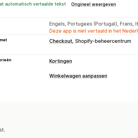
at automatisch vertaalde tekst
Origineel weergeven
Engels, Portugees (Portugal), Frans, It
Deze app is niet vertaald in het Neder
 met
Checkout
Shopify-beheercentrum
orieën
Kortingen
Soorten kortingen
Winkelwagen aanpassen
Kortingscodes
Twee voor de prijs va
Weergave van winkelwagen
Volumekortingen
Kwantumkortingen
Aangepaste stijlen
Aangepaste rege
Percentagekortingen
Groothandelspr
Aangepaste CSS
Aanbiedingen
Cadeaus
Banners
Dynamische prijz
Upselling
Kortingen beheren
Koop meer, bespaar meer
Gelaagde 
st.
Bewerkingstool
Aangepaste code
V
Campagnes
Triggers en regels
Targ