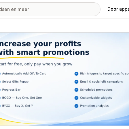
Door apps
ij met uitgelichte afbeeldingen