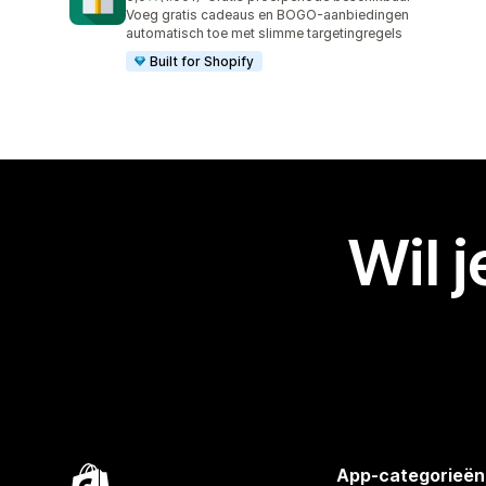
1001 recensies in totaal
Voeg gratis cadeaus en BOGO-aanbiedingen
automatisch toe met slimme targetingregels
Built for Shopify
Wil 
App-categorieën