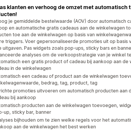
as klanten en verhoog de omzet met automatisch
ucten!
og je gemiddelde bestelwaarde (AOV) door automatisch cad
oop en automatische gratis cadeaus aan de winkelwagen to
cten toe aan de winkelwagen op basis van winkelwagenwaar
e triggers. Voer gepersonaliseerde promoties uit op basis
e uitgaven. Pas widgets zoals pop-ups, sticky bars en banne
nceerde analyses om de verkoopstrategie van je winkel te
omatisch een gratis product of cadeau bij aankoop aan de
deau in de winkelwagen
tomatisch een cadeau of product aan de winkelwagen toev
nkelwagenwaarde, bedrag, tag, product, tag
richte promoties uitvoeren om automatisch producten aan 
deau bij aankoop
tomatisch producten aan de winkelwagen toevoegen, widge
-up, sticky bar, banner
lyses bijhouden om te zien welke regels voor het automat
nkoop aan de winkelwagen het best werken