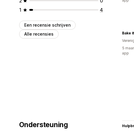
2
0
app
1
4
Een recensie schrijven
Bake i
Alle recensies
Vereni
5 maan
app
Ondersteuning
Hulpb