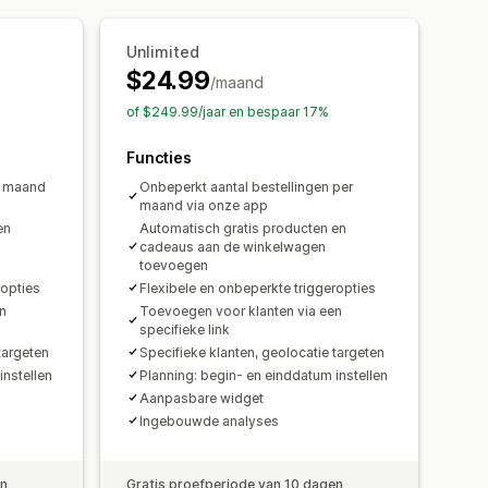
tics
A/B-testen
Unlimited
$24.99
/maand
of $249.99/jaar en bespaar 17%
Functies
r maand
Onbeperkt aantal bestellingen per
maand via onze app
en
Automatisch gratis producten en
cadeaus aan de winkelwagen
toevoegen
ropties
Flexibele en onbeperkte triggeropties
n
Toevoegen voor klanten via een
specifieke link
targeten
Specifieke klanten, geolocatie targeten
instellen
Planning: begin- en einddatum instellen
Aanpasbare widget
Ingebouwde analyses
en
Gratis proefperiode van 10 dagen