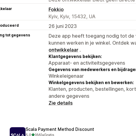
kelaar
Fokkio
Kyiv, Kyiv, 15432, UA
roduceerd
26 juni 2023
ng tot gegevens
Deze app heeft toegang nodig tot d
kunnen werken in je winkel. Ontdek w
ontwikkelaar
.
Klantgegevens bekijken:
Apparaat- en activiteitsgegevens
Gegevens van medewerkers en bijdrager
Winkeleigenaar
Winkelgegevens bekijken en bewerken:
Klanten, producten, bestellingen, kor
andere gegevens
Zie details
Scala Payment Method Discount
van 5 sterren
5,0
(66)
•
Gratis