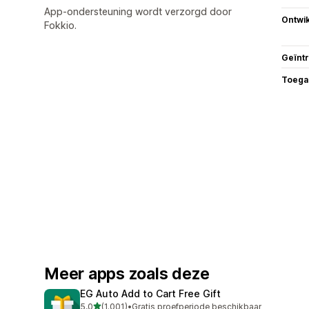
App-ondersteuning wordt verzorgd door
Ontwik
Fokkio.
Geïnt
Toega
Meer apps zoals deze
EG Auto Add to Cart Free Gift
van 5 sterren
5,0
(1.001)
•
Gratis proefperiode beschikbaar