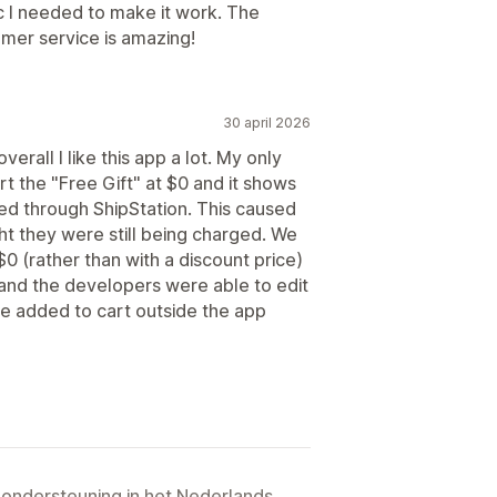
c I needed to make it work. The
omer service is amazing!
30 april 2026
erall I like this app a lot. My only
rt the "Free Gift" at $0 and it shows
nted through ShipStation. This caused
ht they were still being charged. We
$0 (rather than with a discount price)
$ and the developers were able to edit
be added to cart outside the app
 ondersteuning in het Nederlands.