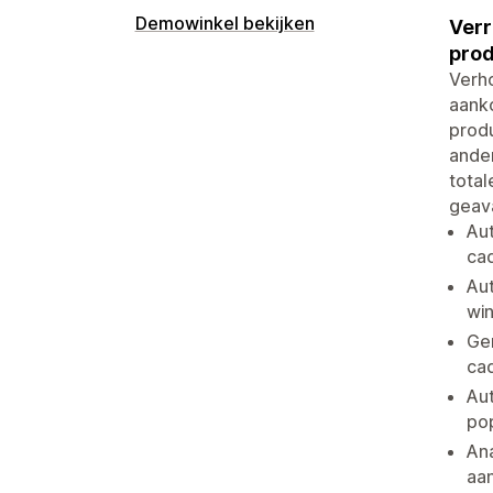
Demowinkel bekijken
Verr
prod
Verho
aank
produ
ander
total
geava
Aut
ca
Au
wi
Ge
ca
Au
pop
Ana
aa