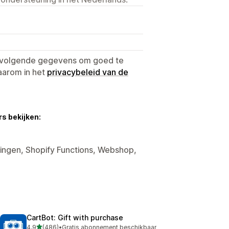
e volgende gegevens om goed te
aarom in het
privacybeleid van de
s bekijken:
tingen, Shopify Functions, Webshop,
CartBot: Gift with purchase
van 5 sterren
4,9
(486)
•
Gratis abonnement beschikbaar