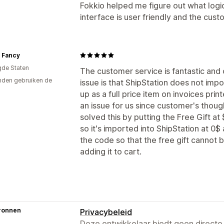
Fokkio helped me figure out what logi
interface is user friendly and the cust
t Fancy
gde Staten
The customer service is fantastic and ov
den gebruiken de
issue is that ShipStation does not impo
up as a full price item on invoices pri
an issue for us since customer's thoug
solved this by putting the Free Gift at 
so it's imported into ShipStation at 0
the code so that the free gift cannot 
adding it to cart.
ronnen
Privacybeleid
Deze ontwikkelaar biedt geen directe