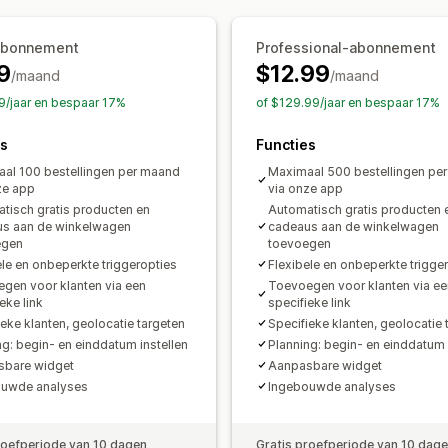
Tagging
Tracking
Rapportage
Analy
abonnement
Professional-abonnement
9
$12.99
/maand
/maand
9/jaar en bespaar 17%
of $129.99/jaar en bespaar 17%
es
Functies
al 100 bestellingen per maand
Maximaal 500 bestellingen pe
ze app
via onze app
tisch gratis producten en
Automatisch gratis producten 
s aan de winkelwagen
cadeaus aan de winkelwagen
egen
toevoegen
ele en onbeperkte triggeropties
Flexibele en onbeperkte trigge
gen voor klanten via een
Toevoegen voor klanten via ee
eke link
specifieke link
ieke klanten, geolocatie targeten
Specifieke klanten, geolocatie 
ng: begin- en einddatum instellen
Planning: begin- en einddatum 
sbare widget
Aanpasbare widget
ouwde analyses
Ingebouwde analyses
roefperiode van 10 dagen
Gratis proefperiode van 10 dag