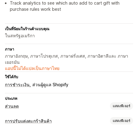
Track analytics to see which auto add to cart gift with
purchase rules work best
เป็นที่นิยมในร้านค้าแบบคุณ
ในสหรัฐอเมริกา
ภาษา
ภาษาอังกฤษ, ภาษาโปรตุเกส, ภาษาฝรั่งเศส, ภาษาอิตาลีและ ภาษา
เยอรมัน
แอปนี้ไม่ได้แปลเป็นภาษาไทย
ใช้ได้กับ
การชำระเงิน
ส่วนผู้ดูแล Shopify
ประเภท
ส่วนลด
แสดงฟีเจอร์
ประเภทส่วนลด
การปรับแต่งตะกร้าสินค้า
แสดงฟีเจอร์
รหัสส่วนลด
BOGO
การกำหนดราคาแบบคงที่
ส่วนลดตามปริมาณ
การแสดงตะกร้าสินค้า
ตัวแบ่งปริมาณ
ส่วนลดแบบคงที่
เปอร์เซ็นต์ส่วนลด