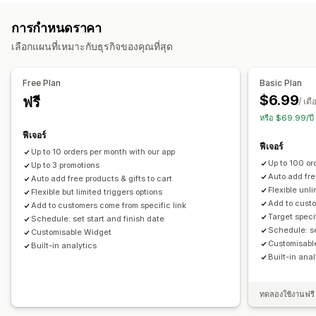
สไตล์ที่กำหนดเอง
กฎที่กำหนดเอง
HTML ที่กำหนดเอง
การกำหนดราคาค้าส่ง
ส่วนลดในตะกร้าสินค้า
ของขวัญ
การกำหนดราคา
CSS ที่กำหนดเอง
การโปรโมท
แบนเนอร์
การกำหนดราคาแบบไดนามิก
ส่วนลดที่กำหนดเอง
เลือกแผนที่เหมาะกับธุรกิจของคุณที่สุด
การแนะนำสินค้าที่ราคาสูงกว่า
การจัดการส่วนลด
ยิ่งซื้อ ยิ่งประหยัด
รางวัลตามระดับ
ของขวัญฟรี
เครื่องมือแก้ไข
รหัสที่กำหนดเอง
การแปลงสกุลเงิน
Free Plan
Basic Plan
การปรับให้เข้ากับท้องถิ่น
แคมเปญ
ทริกเกอร์และกฎ
$6.99
ฟรี
/ เดื
การกำหนดเป้าหมาย
ตำแหน่งทางภูมิศาสตร์
การแบ่งกลุ่ม
หรือ $69.99/ปี
การติดแท็ก
การติดตาม
การรายงาน
การวิเคราะห์
ฟีเจอร์
ฟีเจอร์
การทดสอบ A/B
Up to 10 orders per month with our app
Up to 100 or
Up to 3 promotions
Auto add fre
Auto add free products & gifts to cart
Flexible unli
Flexible but limited triggers options
Add to custo
Add to customers come from specific link
Target speci
Schedule: set start and finish date
Schedule: se
Customisable Widget
Customisabl
Built-in analytics
Built-in anal
ทดลองใช้งานฟรี 