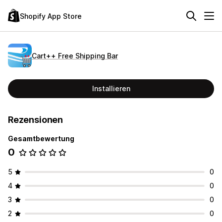
Shopify App Store
Cart++ Free Shipping Bar
Installieren
Rezensionen
Gesamtbewertung
0
5
0
4
0
3
0
2
0