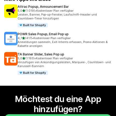
Attrac Popup, Announcement Bar
von 5 Sternen
5,0
(1.019)
•
Kostenloser Plan verfügbar
1019 Rezensionen insgesamt
Leisten, Banner, Pop-up-Fenster, Laufschrift-Header und
Countdown-Timer hinzufügen
Built for Shopify
POWR Sales Popup, Email Pop up
von 5 Sternen
4,7
(417)
•
Kostenloser Plan verfügbar
417 Rezensionen insgesamt
Anmeldungen sammeln, Exit-Intents erfassen, Promo-Aktionen &
Rabatte anzeigen
TA Banner Slider, Sales Pop up
von 5 Sternen
5,0
(1.193)
•
Kostenloser Plan verfügbar
1193 Rezensionen insgesamt
Hinzufügen von Ankündigungsleisten, Marquee-, Countdown- und
Karussell-Bannern
Built for Shopify
Möchtest du eine App
hinzufügen?