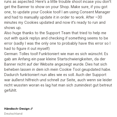
runs as aspected. Here's a little trouble shoot incase you don't
get the Banner to show on your Shop. Make sure, if you got
one, to update your Cookie tool! I am using Consent Manager
and had to manually update it in order to work. After ~30
minutes my Cookies updated and now it's ready to run and
shows up.
Also huge thanks to the Support Team that tried to help me
out with quick replys and checking if something seems to be
error (sadly I was the only one to probably have this error so I
had to figure it out myself)
German: Tolles tool! Funktioniert wie man es sich wünscht. Es
gab am Anfang ein paar kleine Startschwierigkeiten, da der
Banner nicht auf der Website angezeigt wurde. Dies hat sich
beheben lassen in dem ich mein Cookie Tool geupdated habe.
Dadurch funktioniert nun alles wie es soll. Auch der Support
war äußerst hilfreich und schnell zur Seite, auch wenn sie leider
nicht wussten woran es lag hat man sich zumindest gut betreut
gefühlt.
Händisch-Design
Deutschland