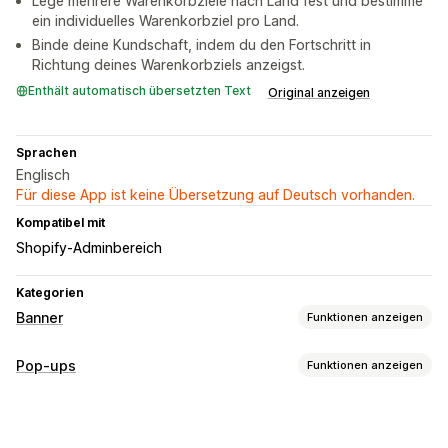
Lege mehrere Warenkorbziele nach Land fest und bestimme
ein individuelles Warenkorbziel pro Land.
Binde deine Kundschaft, indem du den Fortschritt in
Richtung deines Warenkorbziels anzeigst.
Enthält automatisch übersetzten Text
Original anzeigen
Sprachen
Englisch
Für diese App ist keine Übersetzung auf Deutsch vorhanden.
Kompatibel mit
Shopify-Adminbereich
Kategorien
Banner
Funktionen anzeigen
Bannertyp
Pop-ups
Funktionen anzeigen
Ankündigungsleiste
Kostenloser Versand
Popup-Typen
Anpassung
Sales-Popups
Rabatte
Banner
Ankündigungen