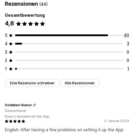
Bannerposition
Farbe und Schriftart
Rezensionen
(44)
Individuelle Popups
Benutzerdefinierte CSS
Verhaltens-Targeting
Gesamtbewertung
Popups verwalten
Analysen und Berichte
4,8
Editor-Tool
Vorlagen
Individueller Code
Leistungsverfolgung
Traffic-Berichte
5
40
4
3
3
0
2
0
1
1
Eine Rezension schreiben
Alle Rezensionen
Soldaten Humor
Deutschland
Etwa 2 stunden mit der App
3. Januar 2024
English: After having a few problems on setting it up the App