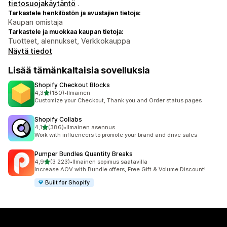
tietosuojakäytäntö
.
Tarkastele henkilöstön ja avustajien tietoja:
Kaupan omistaja
Tarkastele ja muokkaa kaupan tietoja:
Tuotteet, alennukset, Verkkokauppa
Näytä tiedot
Lisää tämänkaltaisia sovelluksia
Shopify Checkout Blocks
/ 5 tähteä
4,3
(180)
•
Ilmainen
180 arvostelua yhteensä
Customize your Checkout, Thank you and Order status pages
Shopify Collabs
/ 5 tähteä
4,1
(386)
•
Ilmainen asennus
386 arvostelua yhteensä
Work with influencers to promote your brand and drive sales
Pumper Bundles Quantity Breaks
/ 5 tähteä
4,9
(3 223)
•
Ilmainen sopimus saatavilla
3223 arvostelua yhteensä
Increase AOV with Bundle offers, Free Gift & Volume Discount!
Built for Shopify