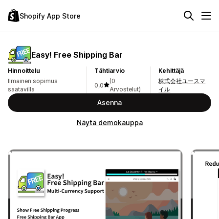
Shopify App Store
Easy! Free Shipping Bar
Hinnoittelu
Tähtiarvio
Kehittäjä
Ilmainen sopimus
(0
株式会社ユースマ
0,0
saatavilla
Arvostelut)
イル
Asenna
Näytä demokauppa