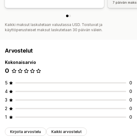
7 päivän maks
Kaikki maksut laskutetaan valuutassa USD. Toistuvat ja
käyttöperusteiset maksut laskutetaan 30 päivän välein.
Arvostelut
Kokonaisarvio
0
5
0
4
0
3
0
2
0
1
0
Kirjoita arvostelu
Kaikki arvostelut