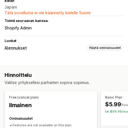
Kielet
Japani
Tätä sovellusta ei ole käännetty kielelle Suomi
Toimii seuraavan kanssa:
Shopify Admin
Luokat
Alennukset
Näytä ominaisuudet
Alennustyypit
Ilmainen toimitus
Hinnoittelu
Alennusten hallinnointi
Valitse yrityksellesi parhaiten sopiva sopimus.
Valuutan vaihto
Automaatiot
Free (cancel plan)
Basic Plan
$5.99
Ilmainen
/ku
tai $59.99/vuo
Ominaisuudet
Features are not available on this plan.