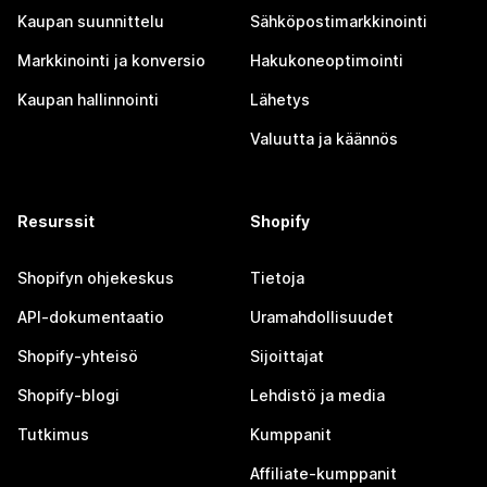
Kaupan suunnittelu
Sähköpostimarkkinointi
Markkinointi ja konversio
Hakukoneoptimointi
Kaupan hallinnointi
Lähetys
Valuutta ja käännös
Resurssit
Shopify
Shopifyn ohjekeskus
Tietoja
API-dokumentaatio
Uramahdollisuudet
Shopify-yhteisö
Sijoittajat
Shopify-blogi
Lehdistö ja media
Tutkimus
Kumppanit
Affiliate-kumppanit