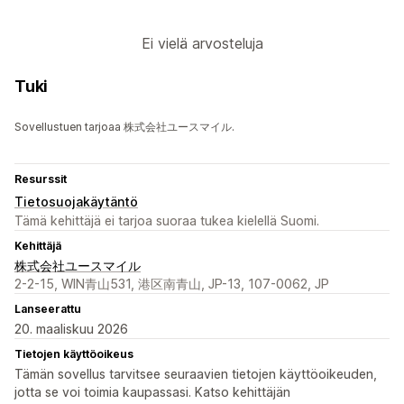
Ei vielä arvosteluja
Tuki
Sovellustuen tarjoaa 株式会社ユースマイル.
Resurssit
Tietosuojakäytäntö
Tämä kehittäjä ei tarjoa suoraa tukea kielellä Suomi.
Kehittäjä
株式会社ユースマイル
2-2-15, WIN青山531, 港区南青山, JP-13, 107-0062, JP
Lanseerattu
20. maaliskuu 2026
Tietojen käyttöoikeus
Tämän sovellus tarvitsee seuraavien tietojen käyttöoikeuden,
jotta se voi toimia kaupassasi. Katso kehittäjän