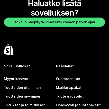
Haluatko lisätä
sovelluksen?
Kokeile Shopifyta ilmaiseksi kolmen päivän ajan
Sovellusluokat
Pääluokat
Myyntikanavat
Suoratoimitus
Tuotteiden etsiminen
Markkinapaikat
Tuotteiden myyminen
Tuotearvostelut
Tilaukset ja toimitukset
Lisämyynti ja tuotepaketit