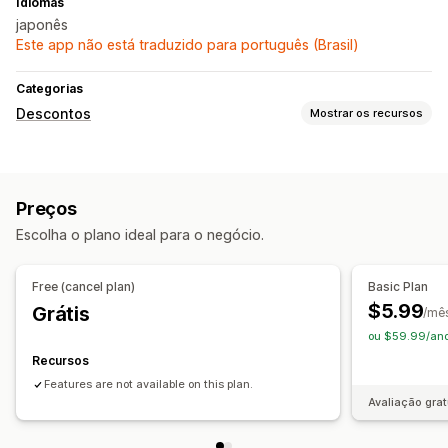
Idiomas
japonês
Este app não está traduzido para português (Brasil)
Categorias
Descontos
Mostrar os recursos
Tipos de descontos
Frete grátis
Preços
Gerenciamento de descontos
Escolha o plano ideal para o negócio.
Conversão cambial
Automações
Free (cancel plan)
Basic Plan
$5.99
Grátis
/mê
ou $59.99/ano
Recursos
Features are not available on this plan.
Avaliação grat