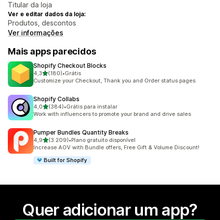
Titular da loja
Ver e editar dados da loja:
Produtos, descontos
Ver informações
Mais apps parecidos
Shopify Checkout Blocks
de 5 estrelas
4,3
(180)
•
Grátis
180 avaliações ao todo
Customize your Checkout, Thank you and Order status pages
Shopify Collabs
de 5 estrelas
4,0
(384)
•
Grátis para instalar
384 avaliações ao todo
Work with influencers to promote your brand and drive sales
Pumper Bundles Quantity Breaks
de 5 estrelas
4,9
(3.209)
•
Plano gratuito disponível
3209 avaliações ao todo
Increase AOV with Bundle offers, Free Gift & Volume Discount!
Built for Shopify
Quer adicionar um app?