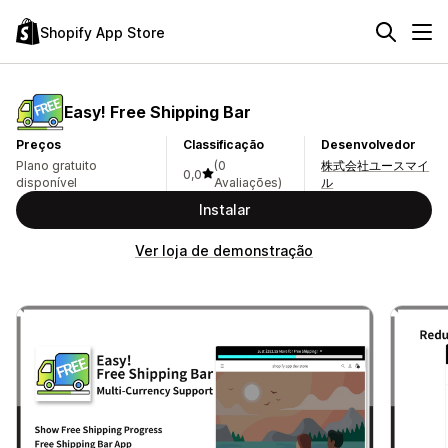
Shopify App Store
Easy! Free Shipping Bar
Preços
Classificação
Desenvolvedor
Plano gratuito
(0
株式会社ユースマイ
0,0
disponível
Avaliações)
ル
Instalar
Ver loja de demonstração