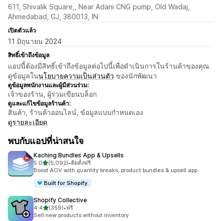
611, Shivalik Square,, Near Adani CNG pump, Old Wadaj,
Ahmedabad, GJ, 380013, IN
เปิดตัวแล้ว
11 มิถุนายน 2024
สิทธิ์เข้าถึงข้อมูล
แอปนี้ต้องมีสิทธิ์เข้าถึงข้อมูลต่อไปนี้เพื่อดำเนินการในร้านค้าของคุณ
ดูข้อมูลใน
นโยบายความเป็นส่วนตัว
ของนักพัฒนา
ดูข้อมูลพนักงานและผู้มีส่วนร่วม:
เจ้าของร้าน, ผู้ร่วมเขียนบล็อก
ดูและแก้ไขข้อมูลร้านค้า:
สินค้า, ร้านค้าออนไลน์, ข้อมูลแบบกำหนดเอง
ดูรายละเอียด
พบกับแอปที่น่าสนใจ
Kaching Bundles App & Upsells
เต็ม 5 ดาว
5.0
(5,092)
•
ติดตั้งฟรี
ทั้งหมด 5092 รีวิว
Boost AOV with quantity breaks, product bundles & upsell app
Built for Shopify
Shopify Collective
เต็ม 5 ดาว
4.4
(359)
•
ฟรี
ทั้งหมด 359 รีวิว
Sell new products without inventory