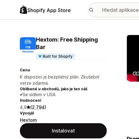
Shopify App Store
Galer
Hextom: Free Shipping
Bar
Built for Shopify
Cena
K dispozici je bezplatný plán. Zkušební
verze zdarma.
Oblíbené u obchodů, jako je ten váš
Se sídlem v USA
Hodnocení
4,9
(2 794)
Vývojář
Hextom
Instalovat
Prom