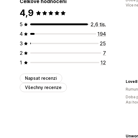
Celkové hodnocení
Více n
4,9
5
2,6 tis.
4
194
3
25
2
7
1
12
Napsat recenzi
Love8
Všechny recenze
Rumun
Doba p
Asi ho
Unwon