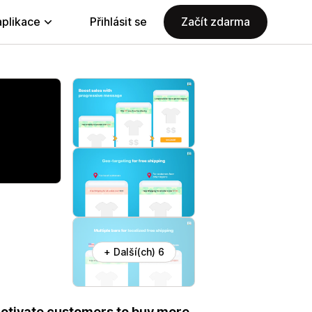
aplikace
Přihlásit se
Začít zdarma
+ Další(ch) 6
otivate customers to buy more