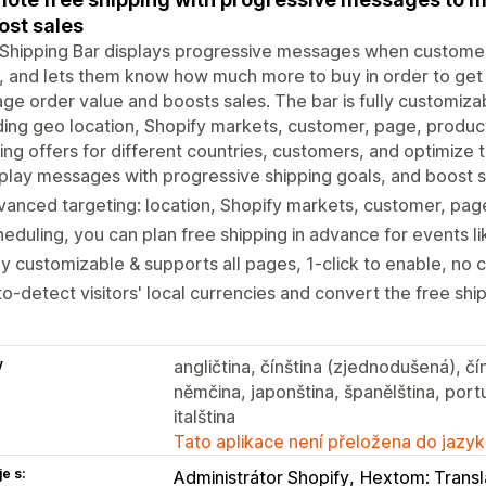
ost sales
Shipping Bar displays progressive messages when customers
, and lets them know how much more to buy in order to get 
ge order value and boosts sales. The bar is fully customiz
ding geo location, Shopify markets, customer, page, product
ing offers for different countries, customers, and optimize t
play messages with progressive shipping goals, and boost 
anced targeting: location, Shopify markets, customer, pag
eduling, you can plan free shipping in advance for events li
ly customizable & supports all pages, 1-click to enable, no 
o-detect visitors' local currencies and convert the free sh
y
angličtina, čínština (zjednodušená), čín
němčina, japonština, španělština, portu
italština
Tato aplikace není přeložena do jazyk
e s:
Administrátor Shopify
Hextom: Transl