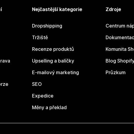
í
Nejčastější kategorie
Zdroje
Dropshipping
Centrum náp
Tržiště
Dokumentace
Recenze produktů
Komunita Sh
rava
Upselling a balíčky
Blog Shopif
E-mailový marketing
Průzkum
erze
SEO
Expedice
Měny a překlad