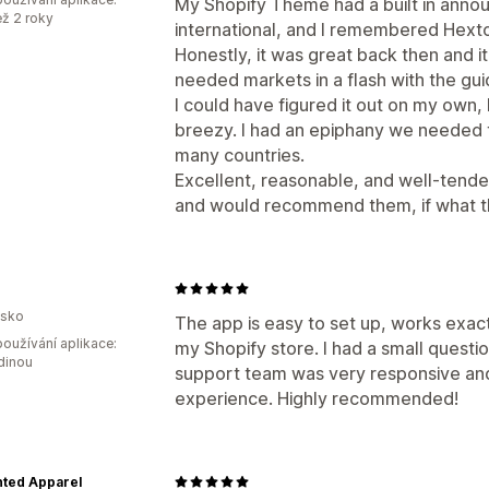
My Shopify Theme had a built in anno
ež 2 roky
international, and I remembered Hexto
Honestly, it was great back then and it
needed markets in a flash with the gui
I could have figured it out on my own, 
breezy. I had an epiphany we needed thi
many countries.
Excellent, reasonable, and well-tended 
and would recommend them, if what th
sko
The app is easy to set up, works exac
oužívání aplikace:
my Shopify store. I had a small questi
dinou
support team was very responsive and 
experience. Highly recommended!
ted Apparel