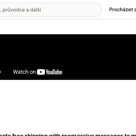
Procházet 
ie propagovaných obrázků
ote free shipping with progressive messages to m