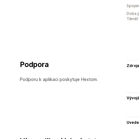
Spojen
Doba p
Téměř 
Podpora
Zdroj
Podporu k aplikaci poskytuje Hextom.
Vývojá
Uvede