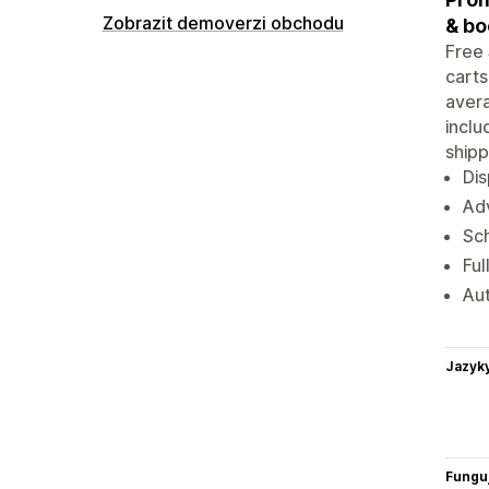
Zobrazit demoverzi obchodu
& bo
Free 
carts
avera
inclu
shipp
Dis
Adv
Sch
Ful
Aut
Jazyk
Funguj