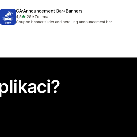
GA:Announcement Bar+Banners
z 5 hvězd
4,8
(28)
•
Zdarma
Celkový počet recenzí: 28
Coupon banner slider and scrolling announcement bar
plikaci?