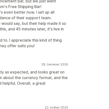
uncement bar, but we just went
m's Free Shipping Bar!
's even better now. I set up all
dance of their support team.
I would say, but their help made it so
s, and 45 minutes later, it's live in
to. I appreciate this kind of thing
ey offer suits you!
28. červenec 2026
tly as expected, and looks great on
on about the currency format, and the
helpful. Overall, a great
22. květen 2026