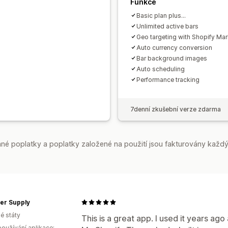
Funkce
Basic plan plus...
Unlimited active bars
Geo targeting with Shopify Mar
Auto currency conversion
Bar background images
Auto scheduling
Performance tracking
7denní zkušební verze zdarma
é poplatky a poplatky založené na použití jsou fakturovány každý
er Supply
é státy
This is a great app. I used it years ago
oužívání aplikace: