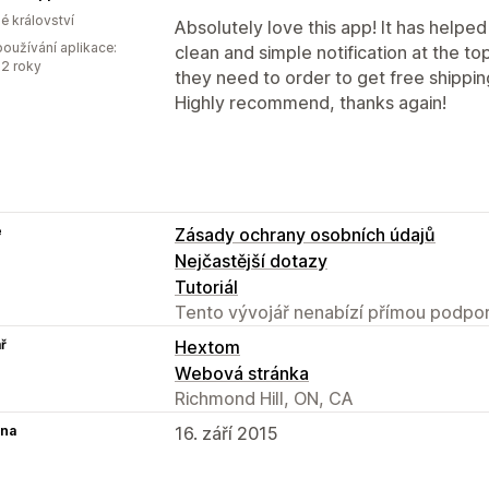
é království
Absolutely love this app! It has helped
oužívání aplikace:
clean and simple notification at the 
2 roky
they need to order to get free shippin
Highly recommend, thanks again!
e
Zásady ochrany osobních údajů
Nejčastější dotazy
Tutoriál
Tento vývojář nenabízí přímou podpor
ř
Hextom
Webová stránka
Richmond Hill, ON, CA
na
16. září 2015