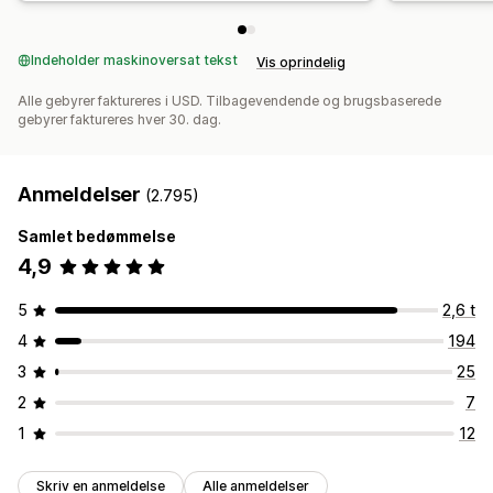
Indeholder maskinoversat tekst
Vis oprindelig
Alle gebyrer faktureres i USD. Tilbagevendende og brugsbaserede
gebyrer faktureres hver 30. dag.
Anmeldelser
(2.795)
Samlet bedømmelse
4,9
5
2,6 t
4
194
3
25
2
7
1
12
Skriv en anmeldelse
Alle anmeldelser