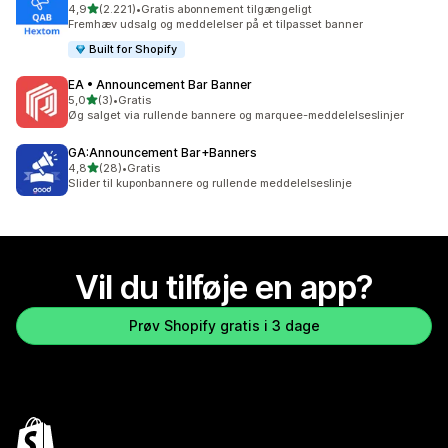
ud af 5 stjerner
4,9
(2.221)
•
Gratis abonnement tilgængeligt
2221 anmeldelser i alt
Fremhæv udsalg og meddelelser på et tilpasset banner
Built for Shopify
EA • Announcement Bar Banner
ud af 5 stjerner
5,0
(3)
•
Gratis
3 anmeldelser i alt
Øg salget via rullende bannere og marquee-meddelelseslinjer
GA:Announcement Bar+Banners
ud af 5 stjerner
4,8
(28)
•
Gratis
28 anmeldelser i alt
Slider til kuponbannere og rullende meddelelseslinje
Vil du tilføje en app?
Prøv Shopify gratis i 3 dage