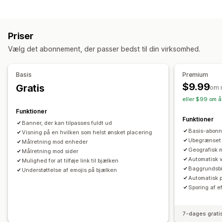
Annonceringslinje
Gratis levering
Masseannoncering
Rabattyper
Notifikation
Produktside
Promovering
Gratis levering
Bannere
Personligt tilpassede anbefalinger
Priser
Administration af rabatter
Tilpasning
Vælg det abonnement, der passer bedst til din virksomhed.
Redigeringsværktøj
Skabeloner
Tilpasset kode
Placering af banner
Animationer
Fastgjort visning
Tilpassede skrifttyper
Valutakonvertering
Links og knapper
Baggrunde
Farve og skrifttype
Basis
Premium
Tilpasning til lokale forhold
Kampagner
Tilpasset CSS
Emojis
Flere sprog
Dynamisk på mobil
$9.99
Gratis
om 
Udløsere og regler
Automatiseringer
Målretning
Planlægning
Målretning mod lokation
eller $99 om å
Geolokation
Tagging
Filtering
Sporing
Rapportering
Målretning af kampagner
Adfærdsbaseret målretning
Funktioner
Funktioner
Analyser
A/B-test
Banner, der kan tilpasses fuldt ud
Analyser og rapportering
Basis-abonn
Visning på en hvilken som helst ønsket placering
A/B-test
Adfærdssporing
Sporing af ydeevne
Ubegrænset 
Målretning mod enheder
Geografisk 
Målretning mod sider
Analyser i realtid
Kundesegmenter
Automatisk 
Mulighed for at tilføje link til bjælken
Baggrundsbil
Understøttelse af emojis på bjælken
Automatisk 
Sporing af ef
7-dages grati