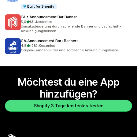
Built for Shopify
EA • Announcement Bar Banner
von 5 Sternen
5,0
(3)
•
Kostenlos
3 Rezensionen insgesamt
Umsatzsteigerung durch scrollende Banner und Laufschrift-
Ankündigungsleisten
GA:Announcement Bar+Banners
von 5 Sternen
4,8
(28)
•
Kostenlos
28 Rezensionen insgesamt
Coupon-Banner-Slider und scrollende Ankündigungsleiste
Möchtest du eine App
hinzufügen?
Shopify 3 Tage kostenlos testen