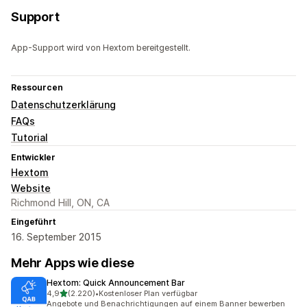
Support
App-Support wird von Hextom bereitgestellt.
Ressourcen
Datenschutzerklärung
FAQs
Tutorial
Entwickler
Hextom
Website
Richmond Hill, ON, CA
Eingeführt
16. September 2015
Mehr Apps wie diese
Hextom: Quick Announcement Bar
von 5 Sternen
4,9
(2.220)
•
Kostenloser Plan verfügbar
2220 Rezensionen insgesamt
Angebote und Benachrichtigungen auf einem Banner bewerben