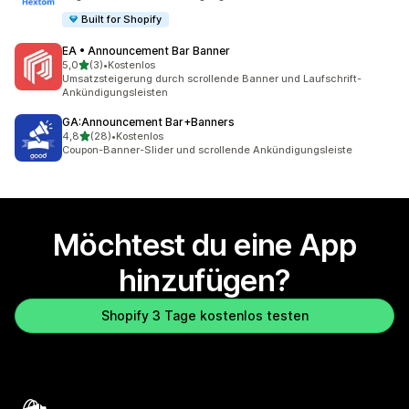
Built for Shopify
EA • Announcement Bar Banner
von 5 Sternen
5,0
(3)
•
Kostenlos
3 Rezensionen insgesamt
Umsatzsteigerung durch scrollende Banner und Laufschrift-
Ankündigungsleisten
GA:Announcement Bar+Banners
von 5 Sternen
4,8
(28)
•
Kostenlos
28 Rezensionen insgesamt
Coupon-Banner-Slider und scrollende Ankündigungsleiste
Möchtest du eine App
hinzufügen?
Shopify 3 Tage kostenlos testen