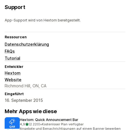
Support
App-Support wird von Hextom bereitgestellt.
Ressourcen
Datenschutzerklärung
FAQs
Tutorial
Entwickler
Hextom
Website
Richmond Hill, ON, CA
Eingeführt
16. September 2015
Mehr Apps wie diese
Hextom: Quick Announcement Bar
von 5 Sternen
4,9
(2.220)
•
Kostenloser Plan verfügbar
2220 Rezensionen insgesamt
Angebote und Benachrichtigungen auf einem Banner bewerben