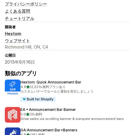
プライバシーポリシー
よくある質問
チュートリアル
開発者
Hextom
ウェブサイト
Richmond Hill, ON, CA
公開日
2015年9月16日
類似のアプリ
Hextom: Quick Announcement Bar
5つ星中
4.9
(2,221)
•
無料プランあり
合計レビュー数：2221件
カスタムバナーでセールと通知を宣伝しましょう
Built for Shopify
EA • Announcement Bar Banner
5つ星中
5.0
(3)
•
無料
合計レビュー数：3件
Grow sales via scrolling banner & marquee announcement bars
GA:Announcement Bar+Banners
5つ星中
4.8
(28)
•
無料