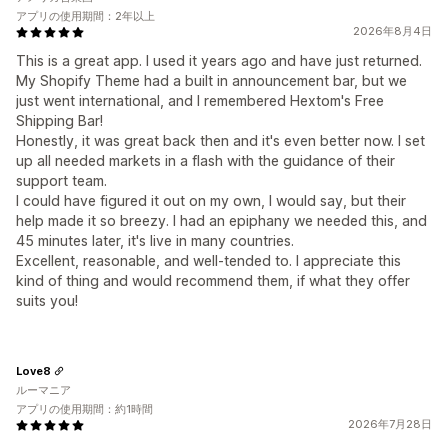
アプリの使用期間：2年以上
2026年8月4日
This is a great app. I used it years ago and have just returned.
My Shopify Theme had a built in announcement bar, but we
just went international, and I remembered Hextom's Free
Shipping Bar!
Honestly, it was great back then and it's even better now. I set
up all needed markets in a flash with the guidance of their
support team.
I could have figured it out on my own, I would say, but their
help made it so breezy. I had an epiphany we needed this, and
45 minutes later, it's live in many countries.
Excellent, reasonable, and well-tended to. I appreciate this
kind of thing and would recommend them, if what they offer
suits you!
Love8
ルーマニア
アプリの使用期間：約1時間
2026年7月28日