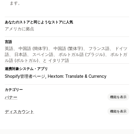
ます。
あなたのストアと同じようなストアに人気
アメリカに拠点
言語
英語、 中国語 (簡体字)、 中国語 (繁体字)、 フランス語、 ドイツ
語、 日本語、 スペイン語、 ポルトガル語 (ブラジル)、 ポルトガ
ル語 (ポルトガル)、と イタリア語
連携対象システム・アプリ
Shopify管理者ページ
Hextom: Translate & Currency
カテゴリー
バナー
機能を表示
バナータイプ
ディスカウント
機能を表示
お知らせバー
無料配送
複数のお知らせ
通知
商品ページ
ディスカウントの種類
プロモーション
パーソナライズ式のおすすめ
無料配送
バナー