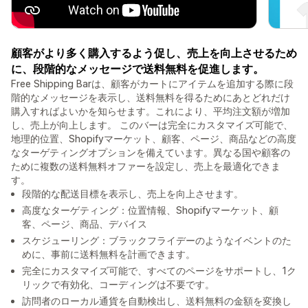
顧客がより多く購入するよう促し、売上を向上させるため
に、段階的なメッセージで送料無料を促進します。
Free Shipping Barは、顧客がカートにアイテムを追加する際に段
階的なメッセージを表示し、送料無料を得るためにあとどれだけ
購入すればよいかを知らせます。これにより、平均注文額が増加
し、売上が向上します。 このバーは完全にカスタマイズ可能で、
地理的位置、Shopifyマーケット、顧客、ページ、商品などの高度
なターゲティングオプションを備えています。異なる国や顧客の
ために複数の送料無料オファーを設定し、売上を最適化できま
す。
段階的な配送目標を表示し、売上を向上させます。
高度なターゲティング：位置情報、Shopifyマーケット、顧
客、ページ、商品、デバイス
スケジューリング：ブラックフライデーのようなイベントのた
めに、事前に送料無料を計画できます。
完全にカスタマイズ可能で、すべてのページをサポートし、1ク
リックで有効化、コーディングは不要です。
訪問者のローカル通貨を自動検出し、送料無料の金額を変換し