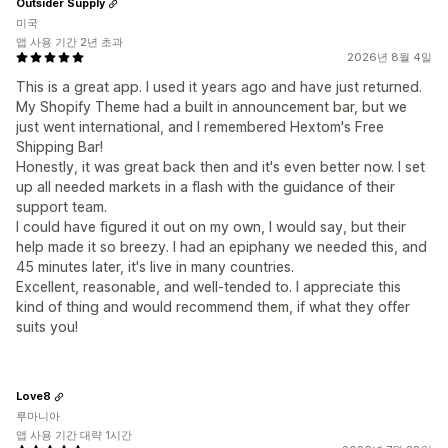
Outsider Supply
미국
앱 사용 기간 2년 초과
2026년 8월 4일
This is a great app. I used it years ago and have just returned.
My Shopify Theme had a built in announcement bar, but we
just went international, and I remembered Hextom's Free
Shipping Bar!
Honestly, it was great back then and it's even better now. I set
up all needed markets in a flash with the guidance of their
support team.
I could have figured it out on my own, I would say, but their
help made it so breezy. I had an epiphany we needed this, and
45 minutes later, it's live in many countries.
Excellent, reasonable, and well-tended to. I appreciate this
kind of thing and would recommend them, if what they offer
suits you!
Love8
루마니아
앱 사용 기간 대략 1시간