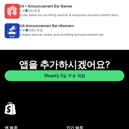
EA • Announcement Bar Banner
별 5개 중
5.0
(3)
•
무료
총 리뷰 3개
Grow sales via scrolling banner & marquee announcement bars
GA:Announcement Bar+Banners
별 5개 중
4.8
(28)
•
무료
총 리뷰 28개
Coupon banner slider and scrolling announcement bar
앱을 추가하시겠어요?
Shopify 3일 무료 체험
앱 범주
인기 범주