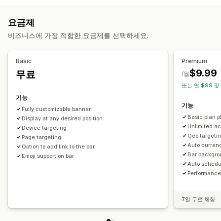
무료 배송
배너
맞춤 설정
요금제
할인 관리
배너 위치
애니메이션
고정 디스플레이
링크 및 버튼
배경
비즈니스에 가장 적합한 요금제를 선택하세요.
편집기 도구
템플릿
사용자 지정 코드
커스텀 폰트
환전
현지화
색상 및 글꼴
사용자 지정 CSS
이모티콘
여러 언어
캠페인
트리거 및 규칙
자동화
타게팅
위치 정보
태그 지정
모바일 반응형
일정
지역 타게팅
캠페인 타게팅
행동 타게팅
Basic
Premium
필터링
추적
보고
분석
A/B 테스트
$9.99
무료
/월
분석 및 보고
또는 연 $99 및
A/B 테스트
행동 추적
실적 추적
실시간 분석
고객 세그먼트
기능
기능
Fully customizable banner
Basic plan pl
Display at any desired position
Unlimited ac
Device targeting
Geo targetin
Page targeting
Auto curren
Option to add link to the bar
Bar backgro
Emoji support on bar
Auto schedu
Performance
7일 무료 체험