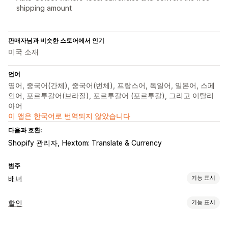
shipping amount
판매자님과 비슷한 스토어에서 인기
미국 소재
언어
영어, 중국어(간체), 중국어(번체), 프랑스어, 독일어, 일본어, 스페
인어, 포르투갈어(브라질), 포르투갈어 (포르투갈), 그리고 이탈리
아어
이 앱은 한국어로 번역되지 않았습니다
다음과 호환:
Shopify 관리자
Hextom: Translate & Currency
범주
배너
기능 표시
배너 유형
할인
기능 표시
공지 사항 표시줄
무료 배송
여러 공지
알림
제품 페이지
할인 유형
홍보형
개인 맞춤형 추천