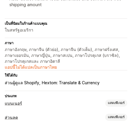
shipping amount
เป็นที่นิยมในร้านค้าแบบคุณ
ในสหรัฐอเมริกา
ภาษา
ภาษาอังกฤษ, ภาษาจีน (ตัวย่อ), ภาษาจีน (ตัวเต็ม), ภาษาฝรั่งเศส,
ภาษาเยอรมัน, ภาษาญี่ปุ่น, ภาษาสเปน, ภาษาโปรตุเกส (บราซิล),
ภาษาโปรตุเกสและ ภาษาอิตาลี
แอปนี้ไม่ได้แปลเป็นภาษาไทย
ใช้ได้กับ
ส่วนผู้ดูแล Shopify
Hextom: Translate & Currency
ประเภท
แบนเนอร์
แสดงฟีเจอร์
ประเภทแบนเนอร์
ส่วนลด
แสดงฟีเจอร์
แถบการประกาศ
การจัดส่งฟรี
ประกาศหลายฉบับ
การแจ้งเตือน
ประเภทส่วนลด
หน้าสินค้า
ส่งเสริมการขาย
การแนะนำเฉพาะบุคคล