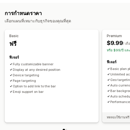
การจัดส่งฟรี
แบนเนอร์
การปรับแต่ง
การกำหนดราคา
การจัดการส่วนลด
ตำแหน่งแบนเนอร์
ภาพเคลื่อนไหว
การแสดงผลแบบยึดตำแหน่ง
เลือกแผนที่เหมาะกับธุรกิจของคุณที่สุด
เครื่องมือแก้ไข
เทมเพลต
รหัสที่กำหนดเอง
แบบอักษรที่กำหนดเอง
ลิงก์และปุ่ม
พื้นหลัง
สีและแบบอักษร
CSS ที่กำหนดเอง
อิโมจิ
การแปลงสกุลเงิน
การปรับให้เข้ากับท้องถิ่น
แคมเปญ
หลายภาษา
การเปลี่ยนรูปแบบตามการแสดงผลบนมือถือ
Basic
Premium
ทริกเกอร์และกฎ
การทำงานอัตโนมัติ
การกำหนดเป้าหมาย
การกำหนดเวลา
การกำหนดเป้าหมายทางภูมิศาสตร์
$9.99
ฟรี
/ เดื
ตำแหน่งทางภูมิศาสตร์
การติดแท็ก
การกรอง
การติดตาม
การกำหนดเป้าหมายแคมเปญ
การกำหนดเป้าหมายพฤติกรรม
หรือ $99/ปี แล
การรายงาน
การวิเคราะห์
การทดสอบ A/B
ฟีเจอร์
การวิเคราะห์และการรายงาน
ฟีเจอร์
Fully customizable banner
การทดสอบ A/B
การติดตามพฤติกรรม
การติดตามประสิทธิภาพ
Basic plan pl
Display at any desired position
การวิเคราะห์แบบเรียลไทม์
การแบ่งกลุ่มลูกค้า
Unlimited ac
Device targeting
Geo targetin
Page targeting
Auto curren
Option to add link to the bar
Bar backgro
Emoji support on bar
Auto schedu
Performance
ทดลองใช้งานฟรี 