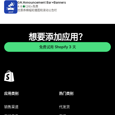
GA:Announcement Bar+Banners
星（满分 5 星）
4.8
(28)
•
免费
总共 28 条评论
优惠券横幅轮播图和滚动公告栏
想要添加应用？
免费试用 Shopify 3 天
应用类别
热门类别
销售渠道
代发货