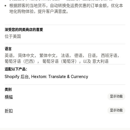
根据顾客的当地货币，自动转换免运费优惠的订单金额，优化本
地化购物体验，提升客户满意度。
深受您的同类商店的喜爱
位于美国
语言
英语， 简体中文， 繁体中文， 法语， 德语， 日语， 西班牙语，
葡萄牙语（巴西）， 葡萄牙语（葡萄牙），以及 意大利语
适配以下产品：
Shopify 后台
Hextom: Translate & Currency
类别
横幅
显示功能
横幅类型
折扣
显示功能
公告栏
免运费
多个公告
通知
产品页面
促销
个性化推荐
折扣类型
自定义