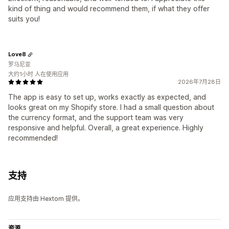
kind of thing and would recommend them, if what they offer
suits you!
Love8
罗马尼亚
大约1小时 人在使用应用
2026年7月28日
The app is easy to set up, works exactly as expected, and
looks great on my Shopify store. I had a small question about
the currency format, and the support team was very
responsive and helpful. Overall, a great experience. Highly
recommended!
支持
应用支持由 Hextom 提供。
资源