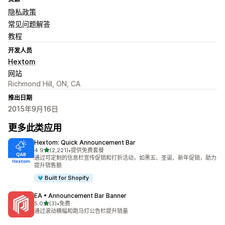
隐私政策
常见问题解答
教程
开发人员
Hextom
网站
Richmond Hill, ON, CA
推出日期
2015年9月16日
更多此类应用
Hextom: Quick Announcement Bar
星（满分 5 星）
4.9
(2,221)
•
提供免费套餐
总共 2221 条评论
通过可定制的信息栏宣传促销和打折活动，如黑五、圣诞、新年促销，助力
提升销售额
Built for Shopify
EA • Announcement Bar Banner
星（满分 5 星）
5.0
(3)
•
免费
总共 3 条评论
通过滚动横幅和跑马灯公告栏提升销量