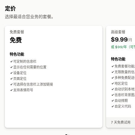
免运费
横幅
横幅位置
动画
粘性展示
链接和按钮
背景
颜色和字体
定价
运费折扣
自定义 CSS
表情符号
多语言
自动适应移动设备
安排日程
选择最适合您业务的套餐。
编辑器工具
模板
自定义代码
自定义字体
货币转换
本地化
地理定位
宣传活动定向
行为定向
宣传活动
触发器和规则
自动化
定向
地理位置
标记
筛选
免费套餐
高级套餐
分析和报告
跟踪
报告
分析
A/B 测试
$9.99
免费
/月
A/B 测试
行为跟踪
绩效跟踪
实时分析
客户细分
或 $99/年（可
特色功能
特色功能
可定制的信息栏
免费套餐功能加
显示在任何需要的位置
无限数量的信
设备定位
多种免费配送
页面定位
地区定位
可选择在信息栏上添加链接
自动识别本地
支持表情符号
信息栏背景图
自动排期
自定义代码
7 天免费试用