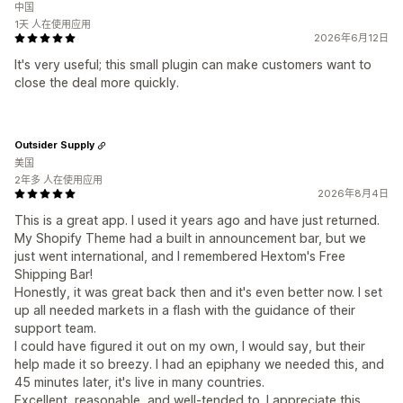
中国
1天 人在使用应用
2026年6月12日
It's very useful; this small plugin can make customers want to
close the deal more quickly.
Outsider Supply
美国
2年多 人在使用应用
2026年8月4日
This is a great app. I used it years ago and have just returned.
My Shopify Theme had a built in announcement bar, but we
just went international, and I remembered Hextom's Free
Shipping Bar!
Honestly, it was great back then and it's even better now. I set
up all needed markets in a flash with the guidance of their
support team.
I could have figured it out on my own, I would say, but their
help made it so breezy. I had an epiphany we needed this, and
45 minutes later, it's live in many countries.
Excellent, reasonable, and well-tended to. I appreciate this