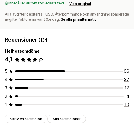
Innehåller automatöversatt text
Visa original
Alla avgifter debiteras i USD. Återkommande och användningsbaserade
avgifter faktureras var 30:e dag.
Se alla prisalternativ
Recensioner
(134)
Helhetsomdöme
4,1
5
66
4
37
3
17
2
4
1
10
Skriv en recension
Alla recensioner