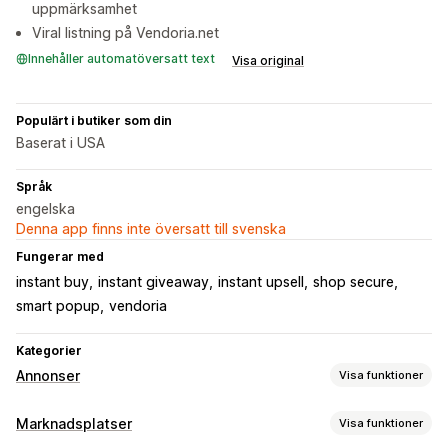
uppmärksamhet
Viral listning på Vendoria.net
Innehåller automatöversatt text
Visa original
Populärt i butiker som din
Baserat i USA
Språk
engelska
Denna app finns inte översatt till svenska
Fungerar med
instant buy
instant giveaway
instant upsell
shop secure
smart popup
vendoria
Kategorier
Annonser
Visa funktioner
Målinriktning
Marknadsplatser
Visa funktioner
Målgruppssegment
Anpassade målgrupper
Demografi