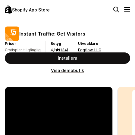
Shopify App Store
Instant Traffic: Get Visitors
Priser
Betyg
Utvecklare
Gratisplan tillgänglig
4,1
(134)
Eggflow, LLC
Installera
Visa demobutik