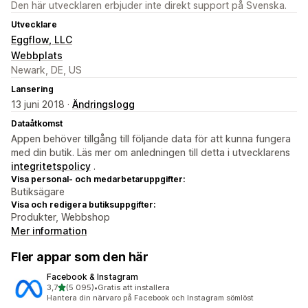
Den här utvecklaren erbjuder inte direkt support på Svenska.
Utvecklare
Eggflow, LLC
Webbplats
Newark, DE, US
Lansering
13 juni 2018 ·
Ändringslogg
Dataåtkomst
Appen behöver tillgång till följande data för att kunna fungera
med din butik. Läs mer om anledningen till detta i utvecklarens
integritetspolicy
.
Visa personal- och medarbetaruppgifter:
Butiksägare
Visa och redigera butiksuppgifter:
Produkter, Webbshop
Mer information
Fler appar som den här
Facebook & Instagram
av 5 stjärnor
3,7
(5 095)
•
Gratis att installera
5095 recensioner totalt
Hantera din närvaro på Facebook och Instagram sömlöst