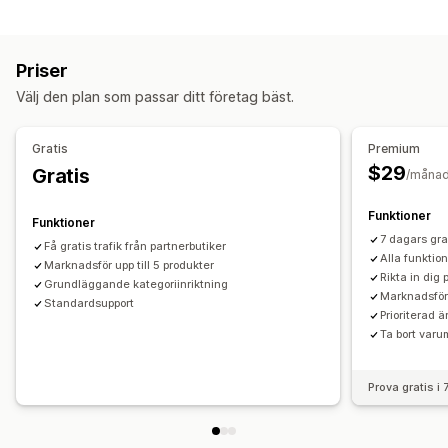
Hantering av listning
Enhet
Händelsebaserad
Keyword
Platsbaserad
Automatisering av flöde
Produktflöde
Beteende
Plattform
Produktkategori
AI-målinriktning
Priser
Produktsynkronisering
Offertsynkronisering
Återmarknadsföring
Välj den plan som passar ditt företag bäst.
Anpassade listningar
Listningsanalys
Kampanjhantering
AI-optimering
Budoptimering
Mallar
Webbplats
Gratis
Premium
Pixelhantering
Annonsutbyte
$29
Gratis
/måna
Prestandaanalys
Funktioner
Funktioner
A/B-testning
Spårning av prestanda
Annonskostnad
7 dagars grat
Få gratis trafik från partnerbutiker
Mätvärden för engagemang
Klickfrekvens
Alla funktio
Marknadsför upp till 5 produkter
Rikta in dig
Konverteringsspårning
Instrumentpaneler
Antal visningar
Grundläggande kategoriinriktning
Marknadsför 
Standardsupport
UTM-attribuering
Trafikkälla
Prioriterad 
Ta bort varu
Prova gratis i