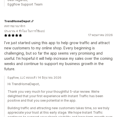
Eggflow Support Team
TrendHomeDepot
สหราชอาณาจักร
ประมาณ 4 ชั่วโมง ในการใช้แอป
17 พฤษภาคม 2026
I’ve just started using this app to help grow traffic and attract
new customers to my online shop. Every beginning is
challenging, but so far the app seems very promising and
useful. I’m hopeful it will help increase my sales over the coming
weeks and continue to support my business growth in the
future.
Eggflow, LLC ตอบแล้ว 14 มิถุนายน 2026
Hi TrendHomeDepot,
Thank you very much for your thoughtful 5-star review. We’re
delighted that your first experience with Instant Traffic has been
positive and that you see potential in the app.
Building traffic and attracting new customers takes time, so we truly
appreciate your trust at this early stage. We hope Instant Traffic
continues to support your shop’s visibility and long-term growth over