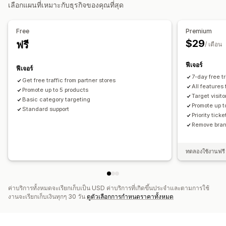
เลือกแผนที่เหมาะกับธุรกิจของคุณที่สุด
การจัดการแคมเปญ
การเพิ่มประสิทธิภาพด้วย AI
การเพิ่มประสิทธิภาพราคาเสนอ
Free
Premium
เทมเพลต
เว็บไซต์
การจัดการพิกเซล
การแลกเปลี่ยนโฆษณา
$29
ฟรี
/ เดือน
การวิเคราะห์ประสิทธิภาพ
ฟีเจอร์
ฟีเจอร์
การทดสอบ A/B
การติดตามประสิทธิภาพ
การใช้จ่ายด้านโฆษณา
7-day free tri
Get free traffic from partner stores
เมตริกการมีส่วนร่วม
อัตราการคลิกผ่าน
การติดตามคอนเวอร์ชัน
All features
Promote up to 5 products
Target visit
แดชบอร์ด
จำนวนอิมเพรสชั่น
การระบุแหล่งที่มาของ UTM
Basic category targeting
Promote up t
Standard support
แหล่งที่มาของผู้เยี่ยมชม
Priority tick
Remove brand
ทดลองใช้งานฟรี 
ค่าบริการทั้งหมดจะเรียกเก็บเป็น USD ค่าบริการที่เกิดขึ้นประจำและตามการใช้
งานจะเรียกเก็บเงินทุกๆ 30 วัน
ดูตัวเลือกการกำหนดราคาทั้งหมด