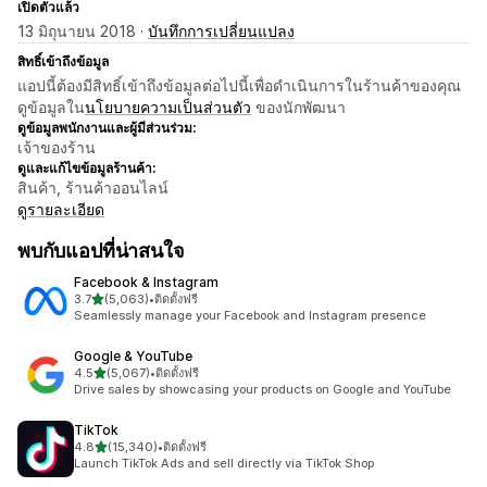
เปิดตัวแล้ว
13 มิถุนายน 2018 ·
บันทึกการเปลี่ยนแปลง
สิทธิ์เข้าถึงข้อมูล
แอปนี้ต้องมีสิทธิ์เข้าถึงข้อมูลต่อไปนี้เพื่อดำเนินการในร้านค้าของคุณ
ดูข้อมูลใน
นโยบายความเป็นส่วนตัว
ของนักพัฒนา
ดูข้อมูลพนักงานและผู้มีส่วนร่วม:
เจ้าของร้าน
ดูและแก้ไขข้อมูลร้านค้า:
สินค้า, ร้านค้าออนไลน์
ดูรายละเอียด
พบกับแอปที่น่าสนใจ
Facebook & Instagram
เต็ม 5 ดาว
3.7
(5,063)
•
ติดตั้งฟรี
ทั้งหมด 5063 รีวิว
Seamlessly manage your Facebook and Instagram presence
Google & YouTube
เต็ม 5 ดาว
4.5
(5,067)
•
ติดตั้งฟรี
ทั้งหมด 5067 รีวิว
Drive sales by showcasing your products on Google and YouTube
TikTok
เต็ม 5 ดาว
4.8
(15,340)
•
ติดตั้งฟรี
ทั้งหมด 15340 รีวิว
Launch TikTok Ads and sell directly via TikTok Shop