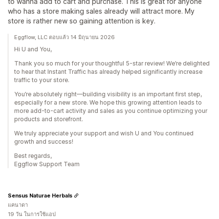
to wanna add to cart and purchase. This is great for anyone
who has a store making sales already will attract more. My
store is rather new so gaining attention is key.
Eggflow, LLC ตอบแล้ว 14 มิถุนายน 2026
Hi U and You,
Thank you so much for your thoughtful 5-star review! We’re delighted
to hear that Instant Traffic has already helped significantly increase
traffic to your store.
You’re absolutely right—building visibility is an important first step,
especially for a new store. We hope this growing attention leads to
more add-to-cart activity and sales as you continue optimizing your
products and storefront.
We truly appreciate your support and wish U and You continued
growth and success!
Best regards,
Eggflow Support Team
Sensus Naturae Herbals
แคนาดา
19 วัน ในการใช้แอป