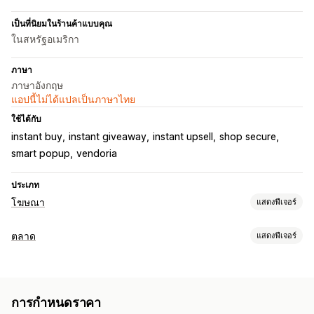
เป็นที่นิยมในร้านค้าแบบคุณ
ในสหรัฐอเมริกา
ภาษา
ภาษาอังกฤษ
แอปนี้ไม่ได้แปลเป็นภาษาไทย
ใช้ได้กับ
instant buy
instant giveaway
instant upsell
shop secure
smart popup
vendoria
ประเภท
โฆษณา
แสดงฟีเจอร์
การกำหนดเป้าหมาย
ตลาด
แสดงฟีเจอร์
เซกเมนต์กลุ่มเป้าหมาย
กลุ่มเป้าหมายที่กำหนดเอง
ข้อมูลประชากร
การจัดการการทำรายการสินค้า
อุปกรณ์
ตามเหตุการณ์
คำสำคัญ
ตามสถานที่
พฤติกรรม
ระบบฟีดอัตโนมัติ
ฟีดสินค้า
ซิงค์สินค้า
ซิงค์คำสั่งซื้อ
แพลตฟอร์ม
หมวดหมู่สินค้า
การกำหนดเป้าหมายด้วย AI
การกำหนดราคา
รายการที่กำหนดเอง
การวิเคราะห์การทำรายการสินค้า
การกำหนดเป้าหมายซ้ำ