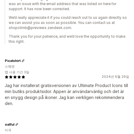
was an issue with the email address that was listed on here for
support. It has now been corrected.
We’d really appreciate it if you could reach out to us again directly so
we can assist you as soon as possible. You can contact us at
shopclimb@previewx.zendesk.com.
Thank you for your patience, and we’d love the opportunity to make
this right.
Picatshirt
스웨덴
앱 사용 기간 3일
2024년 6월 26일
Jag har installerat gratisversionen av Ultimate Product Icons till
min butiks produktsidor. Appen är användarvänlig och det är
en snygg design på ikoner. Jag kan verkligen rekommendera
den.
oatful
미국