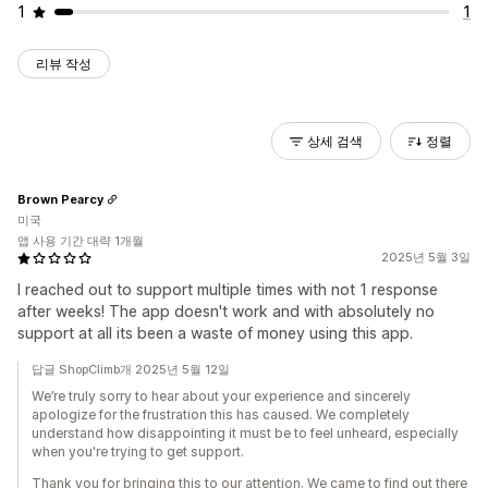
1
1
리뷰 작성
상세 검색
정렬
Brown Pearcy
미국
앱 사용 기간 대략 1개월
2025년 5월 3일
I reached out to support multiple times with not 1 response
after weeks! The app doesn't work and with absolutely no
support at all its been a waste of money using this app.
답글 ShopClimb개 2025년 5월 12일
We’re truly sorry to hear about your experience and sincerely
apologize for the frustration this has caused. We completely
understand how disappointing it must be to feel unheard, especially
when you're trying to get support.
Thank you for bringing this to our attention. We came to find out there