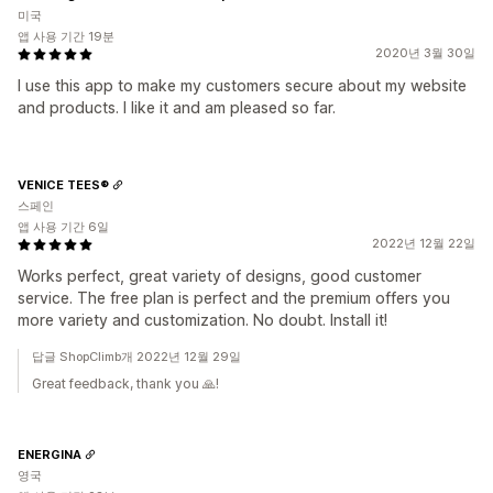
미국
앱 사용 기간 19분
2020년 3월 30일
I use this app to make my customers secure about my website
and products. I like it and am pleased so far.
VENICE TEES®
스페인
앱 사용 기간 6일
2022년 12월 22일
Works perfect, great variety of designs, good customer
service. The free plan is perfect and the premium offers you
more variety and customization. No doubt. Install it!
답글 ShopClimb개 2022년 12월 29일
Great feedback, thank you 🙏!
ENERGINA
영국