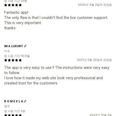
앱 사용 기간 23분
2020년 4월 2일에 편집됨
Fantastic app!
The only flaw is that I couldn't find the live customer support.
This is very important.
thanks
IM A LUXURY
미국
앱 사용 기간 10개월
2021년 2월 20일에 편집됨
The app is very easy to use !! The instructions were very easy
to follow.
I love how it made my web site look very professional and
created trust for the customers.
R O M E E L A
영국
앱 사용 기간 3분
2023년 12월 7일