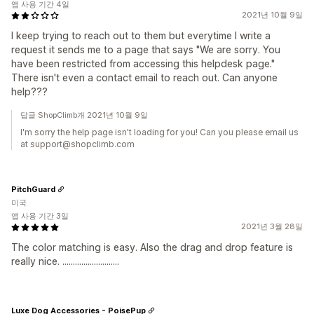
앱 사용 기간 4일
2021년 10월 9일
I keep trying to reach out to them but everytime I write a
request it sends me to a page that says "We are sorry. You
have been restricted from accessing this helpdesk page."
There isn't even a contact email to reach out. Can anyone
help???
답글 ShopClimb개 2021년 10월 9일
I'm sorry the help page isn't loading for you! Can you please email us
at support@shopclimb.com
PitchGuard
미국
앱 사용 기간 3일
2021년 3월 28일
The color matching is easy. Also the drag and drop feature is
really nice. ...........................
Luxe Dog Accessories - PoisePup