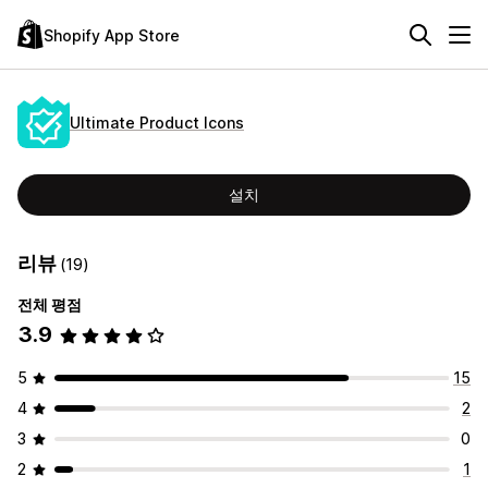
Shopify App Store
Ultimate Product Icons
설치
리뷰
(19)
전체 평점
3.9
5
15
4
2
3
0
2
1