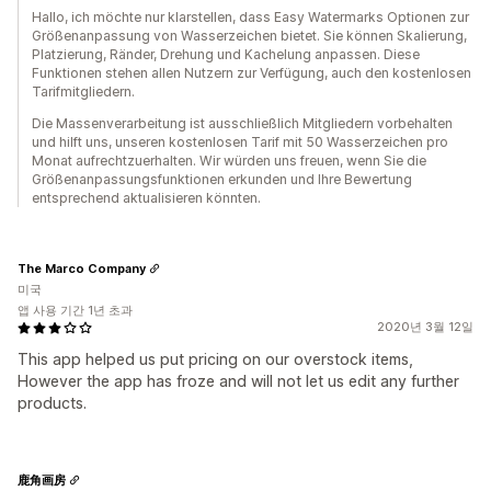
Hallo, ich möchte nur klarstellen, dass Easy Watermarks Optionen zur
Größenanpassung von Wasserzeichen bietet. Sie können Skalierung,
Platzierung, Ränder, Drehung und Kachelung anpassen. Diese
Funktionen stehen allen Nutzern zur Verfügung, auch den kostenlosen
Tarifmitgliedern.
Die Massenverarbeitung ist ausschließlich Mitgliedern vorbehalten
und hilft uns, unseren kostenlosen Tarif mit 50 Wasserzeichen pro
Monat aufrechtzuerhalten. Wir würden uns freuen, wenn Sie die
Größenanpassungsfunktionen erkunden und Ihre Bewertung
entsprechend aktualisieren könnten.
The Marco Company
미국
앱 사용 기간 1년 초과
2020년 3월 12일
This app helped us put pricing on our overstock items,
However the app has froze and will not let us edit any further
products.
鹿角画房