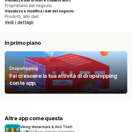
Visualizza dati di staff e collaboratori:
Proprietario del negozio
Visualizza e modifica i dati del negozio:
Prodotti, altri dati
Vedi i dettagli
In primo piano
Dropshipping
Fai crescere la tua attività di dropshipping
con le app.
Altre app come questa
Viking Watermark & Anti Theft
stelle su 5
5,0
(6)
•
Piano gratuito disponibile