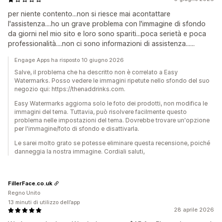
per niente contento...non si riesce mai acontattare
l'assistenza....ho un grave problema con l'immagine di sfondo
da giorni nel mio sito e loro sono spariti...poca serietà e poca
professionalità....non ci sono informazioni di assistenza......
Engage Apps ha risposto 10 giugno 2026
Salve, il problema che ha descritto non è correlato a Easy
Watermarks. Posso vedere le immagini ripetute nello sfondo del suo
negozio qui: https://thenaddrinks.com.
Easy Watermarks aggiorna solo le foto dei prodotti, non modifica le
immagini del tema. Tuttavia, può risolvere facilmente questo
problema nelle impostazioni del tema. Dovrebbe trovare un'opzione
per l'immagine/foto di sfondo e disattivarla.
Le sarei molto grato se potesse eliminare questa recensione, poiché
danneggia la nostra immagine. Cordiali saluti,
FillerFace.co.uk
Regno Unito
13 minuti di utilizzo dell’app
28 aprile 2026