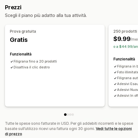
Modifica in blocco
Prezzi
Azioni bloccate
Testo alternativo
Nomi di file
Conversione del formato
Scegli il piano più adatto alla tua attività.
Copia e incolla
Selezione testo
Compressione
Ritaglio
Ridimensionamento
Clic con il pulsante destro del mouse
Prova gratuita
250 prodotti
Download di immagini
Salvataggio di immagini
$9.99
Gratis
/me
Funzionalità drag-and-drop
Filigrane
o a $44.99/an
Funzionalità
Funzionalità
Filigrana fino a 20 prodotti
Filigrana in 
Disattiva il clic destro
Foto illimitat
Filigrana au
Adesivi Esau
Adesivi Nuovi
Adesivi In of
Tutte le spese sono fatturate in USD. Per gli addebiti ricorrenti e le spese
basate sull’utilizzo ricevi una fattura ogni 30 giorni.
Vedi tutte le opzioni
di prezzo