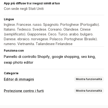
App più diffuse tra i negozi simili al tuo
Con sede negli Stati Uniti
Lingue
Inglese. Francese. russo. Spagnolo. Portoghese (Portogallo).
Italiano. Tedesco. Svedese. Coreano. Olandese. Cinese
(semplificato). Giapponese. Ceco. Turco. arabo. bulgaro.
Danese. ebraico. norvegese. Polacco. Portoghese (Brasile).
rumeno. Vietnamita. Tailandesee Finlandese
Funziona con
Pannello di controllo Shopify
google shopping
seo king
swap photo editor
Categorie
Editor di immagini
Mostra funzionalità
Ottimizzazione delle immagini
Protezione contro i furti
Mostra funzionalità
Ottimizzazione automatica
Compressione immagine
SEO
Risorse protette
Testo alternativo
Sfondi personalizzati
Filigrane
Immagini