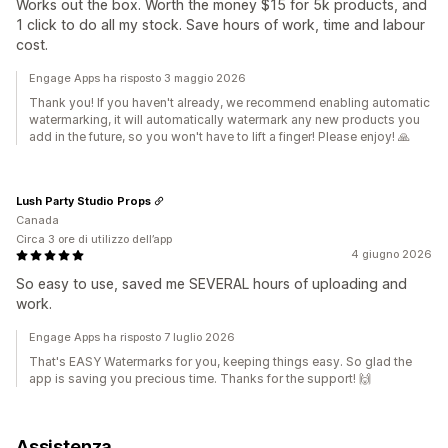
Works out the box. Worth the money $15 for 5k products, and
1 click to do all my stock. Save hours of work, time and labour
cost.
Engage Apps ha risposto 3 maggio 2026
Thank you! If you haven't already, we recommend enabling automatic
watermarking, it will automatically watermark any new products you
add in the future, so you won't have to lift a finger! Please enjoy! 🙏
Lush Party Studio Props
Canada
Circa 3 ore di utilizzo dell’app
4 giugno 2026
So easy to use, saved me SEVERAL hours of uploading and
work.
Engage Apps ha risposto 7 luglio 2026
That's EASY Watermarks for you, keeping things easy. So glad the
app is saving you precious time. Thanks for the support! 🙌
Assistenza