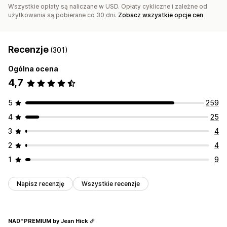
Wszystkie opłaty są naliczane w USD. Opłaty cykliczne i zależne od
użytkowania są pobierane co 30 dni.
Zobacz wszystkie opcje cen
Recenzje
(301)
Ogólna ocena
4,7
5
259
4
25
3
4
2
4
1
9
Napisz recenzję
Wszystkie recenzje
NAD*PREMIUM by Jean Hick