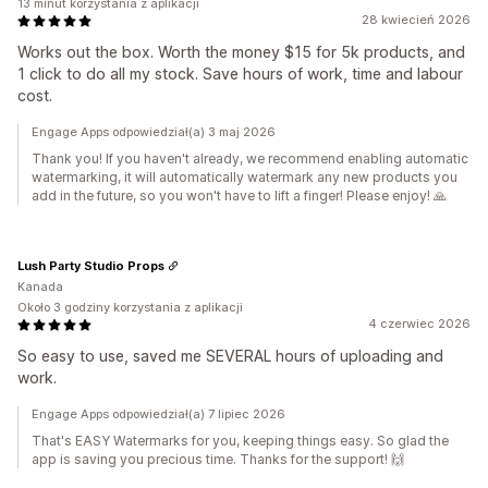
13 minut korzystania z aplikacji
28 kwiecień 2026
Works out the box. Worth the money $15 for 5k products, and
1 click to do all my stock. Save hours of work, time and labour
cost.
Engage Apps odpowiedział(a) 3 maj 2026
Thank you! If you haven't already, we recommend enabling automatic
watermarking, it will automatically watermark any new products you
add in the future, so you won't have to lift a finger! Please enjoy! 🙏
Lush Party Studio Props
Kanada
Około 3 godziny korzystania z aplikacji
4 czerwiec 2026
So easy to use, saved me SEVERAL hours of uploading and
work.
Engage Apps odpowiedział(a) 7 lipiec 2026
That's EASY Watermarks for you, keeping things easy. So glad the
app is saving you precious time. Thanks for the support! 🙌