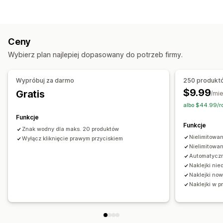
Automatyczna optymalizacja
Kompresja obrazów
Zasoby chronione
Pozycjonowanie stron
Alternatywny tekst
Obrazy
Niestandardowe tła
Znaki wodne
Ceny
Działania zablokowane
Edycja zbiorcza
Wybierz plan najlepiej dopasowany do potrzeb firmy.
Kopiowanie i wklejanie
Zaznaczanie tekstu
Right-click
Alternatywny tekst
Nazwy plików
Konwersja formatu
Pobieranie obrazów
Zapisywanie obrazów
Kompresja
Przycinanie
Zmiana rozmiaru
Wypróbuj za darmo
250 produkt
Przeciągnij i upuść
Znaki wodne
$9.99
Gratis
/mie
albo $44.99/r
Funkcje
Funkcje
Znak wodny dla maks. 20 produktów
Nielimitowa
Wyłącz kliknięcie prawym przyciskiem
Nielimitowan
Automatycz
Naklejki ni
Naklejki no
Naklejki w p