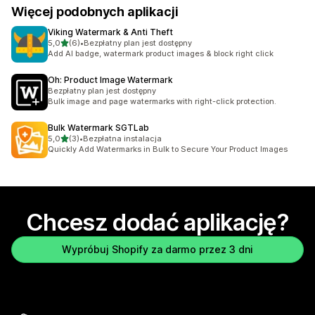
Więcej podobnych aplikacji
Viking Watermark & Anti Theft
na 5 gwiazdek
5,0
(6)
•
Bezpłatny plan jest dostępny
Łączna liczba recenzji: 6
Add AI badge, watermark product images & block right click
Oh: Product Image Watermark
Bezpłatny plan jest dostępny
Bulk image and page watermarks with right-click protection.
Bulk Watermark SGTLab
na 5 gwiazdek
5,0
(3)
•
Bezpłatna instalacja
Łączna liczba recenzji: 3
Quickly Add Watermarks in Bulk to Secure Your Product Images
Chcesz dodać aplikację?
Wypróbuj Shopify za darmo przez 3 dni