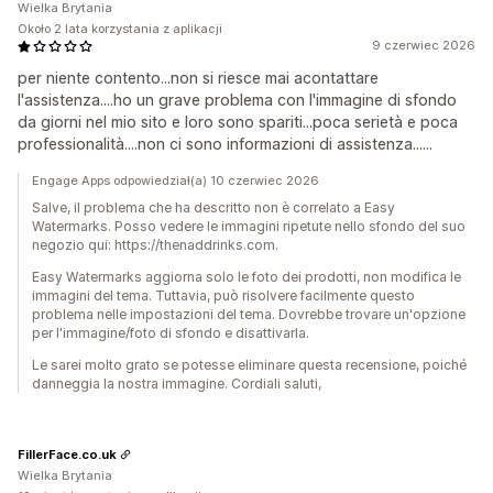
Wielka Brytania
Około 2 lata korzystania z aplikacji
9 czerwiec 2026
per niente contento...non si riesce mai acontattare
l'assistenza....ho un grave problema con l'immagine di sfondo
da giorni nel mio sito e loro sono spariti...poca serietà e poca
professionalità....non ci sono informazioni di assistenza......
Engage Apps odpowiedział(a) 10 czerwiec 2026
Salve, il problema che ha descritto non è correlato a Easy
Watermarks. Posso vedere le immagini ripetute nello sfondo del suo
negozio qui: https://thenaddrinks.com.
Easy Watermarks aggiorna solo le foto dei prodotti, non modifica le
immagini del tema. Tuttavia, può risolvere facilmente questo
problema nelle impostazioni del tema. Dovrebbe trovare un'opzione
per l'immagine/foto di sfondo e disattivarla.
Le sarei molto grato se potesse eliminare questa recensione, poiché
danneggia la nostra immagine. Cordiali saluti,
FillerFace.co.uk
Wielka Brytania