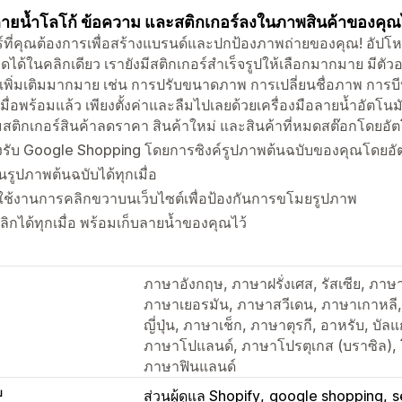
มลายน้ำโลโก้ ข้อความ และสติกเกอร์ลงในภาพสินค้าของคุณได้
ร์ที่คุณต้องการเพื่อสร้างแบรนด์และปกป้องภาพถ่ายของคุณ! อั
มดได้ในคลิกเดียว เรายังมีสติกเกอร์สำเร็จรูปให้เลือกมากมาย มีตั
เพิ่มเติมมากมาย เช่น การปรับขนาดภาพ การเปลี่ยนชื่อภาพ การ
มื่อพร้อมแล้ว เพียงตั้งค่าและลืมไปเลยด้วยเครื่องมือลายน้ำอัตโนมัต
่มสติกเกอร์สินค้าลดราคา สินค้าใหม่ และสินค้าที่หมดสต๊อกโดยอัต
รับ Google Shopping โดยการซิงค์รูปภาพต้นฉบับของคุณโดยอัต
คืนรูปภาพต้นฉบับได้ทุกเมื่อ
ใช้งานการคลิกขวาบนเว็บไซต์เพื่อป้องกันการขโมยรูปภาพ
ลิกได้ทุกเมื่อ พร้อมเก็บลายน้ำของคุณไว้
ภาษาอังกฤษ, ภาษาฝรั่งเศส, รัสเซีย, ภา
ภาษาเยอรมัน, ภาษาสวีเดน, ภาษาเกาหลี, 
ญี่ปุ่น, ภาษาเช็ก, ภาษาตุรกี, อาหรับ, บัลแ
ภาษาโปแลนด์, ภาษาโปรตุเกส (บราซิล),
ภาษาฟินแลนด์
บ
ส่วนผู้ดูแล Shopify
google shopping
s