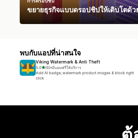
การดรอปชิป
ขยายธุรกิจแบบดรอปชิปให้เติบโตด้
พบกับแอปที่น่าสนใจ
Viking Watermark & Anti Theft
เต็ม 5 ดาว
5.0
(6)
•
มีแผนฟรีให้บริการ
ทั้งหมด 6 รีวิว
Add AI badge, watermark product images & block right
click
ต้