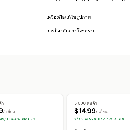
เครื่องมือแก้ไขรูปภาพ
การเพิ่มประสิทธิภาพรูปภาพ
การป้องกันการโจรกรรม
การเพิ่มประสิทธิภาพอัตโนมัติ
การบีบอั
สินทรัพย์ที่ได้รับการคุ้มครอง
พื้นหลังที่กำหนดเอง
ลายน้ำ
รูปภาพ
การแก้ไขจำนวนมาก
การดำเนินการที่ถูกบล็อก
ข้อความแสดงแทน
ชื่อไฟล์
การแปลงรู
คัดลอกและวาง
การเลือกข้อความ
คลิก
การปรับขนาด
การบันทึกรูปภาพ
ลากและปล่อย
ลายน้ำ
ค้า
5,000 สินค้า
9
$14.99
/ เดือน
/ เดือน
.99/ปี และประหยัด 62%
หรือ $69.99/ปี และประหยัด 61%