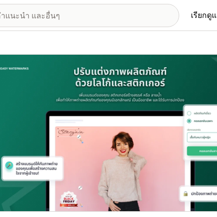
เรียกดู
อรีรูปภาพที่แสดง