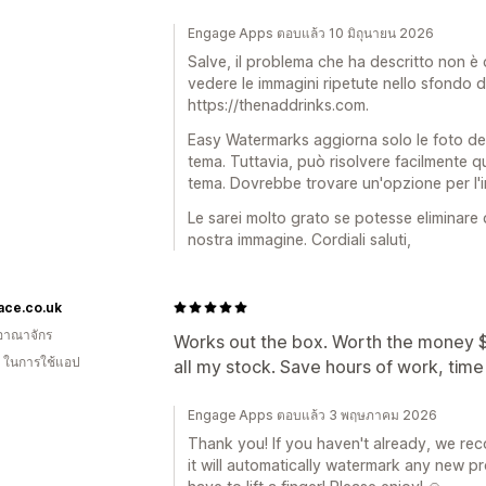
Engage Apps ตอบแล้ว 10 มิถุนายน 2026
Salve, il problema che ha descritto non è
vedere le immagini ripetute nello sfondo d
https://thenaddrinks.com.
Easy Watermarks aggiorna solo le foto dei
tema. Tuttavia, può risolvere facilmente 
tema. Dovrebbe trovare un'opzione per l'i
Le sarei molto grato se potesse eliminare
nostra immagine. Cordiali saluti,
Face.co.uk
อาณาจักร
Works out the box. Worth the money $1
ี ในการใช้แอป
all my stock. Save hours of work, time
Engage Apps ตอบแล้ว 3 พฤษภาคม 2026
Thank you! If you haven't already, we r
it will automatically watermark any new p