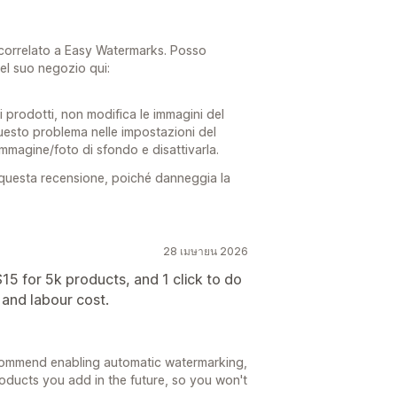
 correlato a Easy Watermarks. Posso
el suo negozio qui:
 prodotti, non modifica le immagini del
questo problema nelle impostazioni del
mmagine/foto di sfondo e disattivarla.
 questa recensione, poiché danneggia la
28 เมษายน 2026
5 for 5k products, and 1 click to do
 and labour cost.
ecommend enabling automatic watermarking,
roducts you add in the future, so you won't