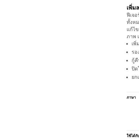
เพิ่
ฟีเจอ
ทั้งห
แก้ไข
ภาพ เ
เพิ
รอง
กู้
ปิด
ยกเ
ภาษา
ใช้ได้กั