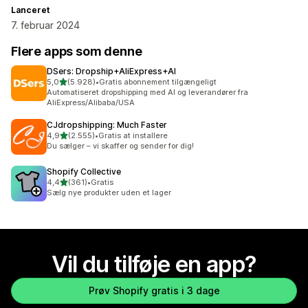
Lanceret
7. februar 2024
Flere apps som denne
DSers: Dropship+AliExpress+AI
ud af 5 stjerner
5,0
(5.928)
•
Gratis abonnement tilgængeligt
5928 anmeldelser i alt
Automatiseret dropshipping med AI og leverandører fra
AliExpress/Alibaba/USA
CJdropshipping: Much Faster
ud af 5 stjerner
4,9
(2.555)
•
Gratis at installere
2555 anmeldelser i alt
Du sælger – vi skaffer og sender for dig!
Shopify Collective
ud af 5 stjerner
4,4
(361)
•
Gratis
361 anmeldelser i alt
Sælg nye produkter uden et lager
Vil du tilføje en app?
Prøv Shopify gratis i 3 dage