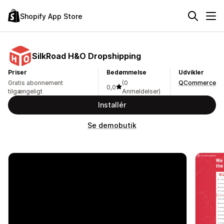
Shopify App Store
SilkRoad H&O Dropshipping
Priser
Bedømmelse
Udvikler
Gratis abonnement
(0
QCommerce
0,0
tilgængeligt
Anmeldelser)
Installér
Se demobutik