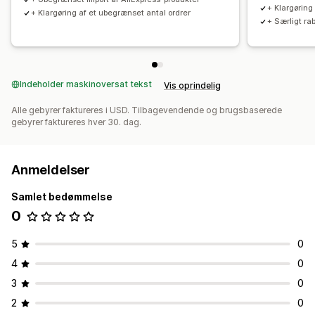
+ Klargøring
+ Klargøring af et ubegrænset antal ordrer
+ Særligt ra
Indeholder maskinoversat tekst
Vis oprindelig
Alle gebyrer faktureres i USD. Tilbagevendende og brugsbaserede
gebyrer faktureres hver 30. dag.
Anmeldelser
Samlet bedømmelse
0
5
0
4
0
3
0
2
0