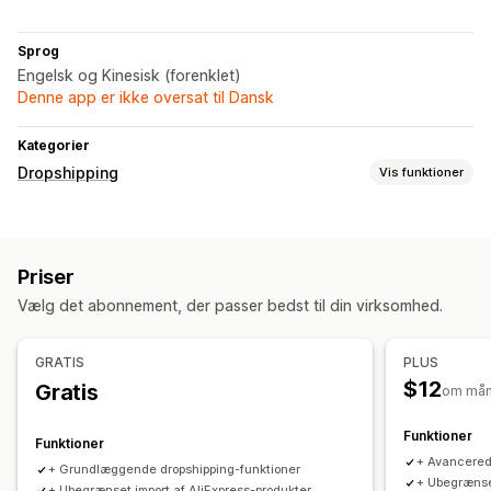
Sprog
Engelsk og Kinesisk (forenklet)
Denne app er ikke oversat til Dansk
Kategorier
Dropshipping
Vis funktioner
Produkter, du kan sælge
Tøj og tilbehør
Tasker og kufferter
Hus og have
Priser
Sundhed og skønhed
Mad og drikke
Elektronik
Vælg det abonnement, der passer bedst til din virksomhed.
Kunsthåndværk
Underholdning og medier
Legetøj og spil
Babyprodukter
Sportsprodukter
Produkter til kæledyr
GRATIS
PLUS
Møbler
Erhverv og kontor
Hardware
$12
Gratis
om må
Indkøbslokationer
Kina
Storbritannien
USA
Funktioner
Funktioner
+ Avancered
+ Grundlæggende dropshipping-funktioner
+ Ubegrænset
+ Ubegrænset import af AliExpress-produkter